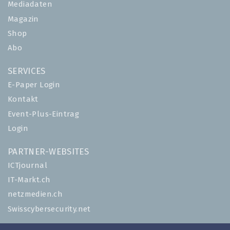
Mediadaten
Magazin
Shop
Abo
SERVICES
E-Paper Login
Kontakt
Event-Plus-Eintrag
Login
PARTNER-WEBSITES
ICTjournal
IT-Markt.ch
netzmedien.ch
Swisscybersecurity.net