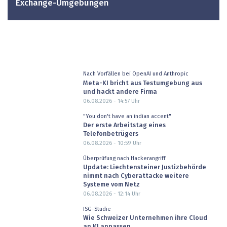
Exchange-Umgebungen
Nach Vorfällen bei OpenAI und Anthropic
Meta-KI bricht aus Testumgebung aus
und hackt andere Firma
06.08.2026 - 14:57
Uhr
"You don't have an indian accent"
Der erste Arbeitstag eines
Telefonbetrügers
06.08.2026 - 10:59
Uhr
Überprüfung nach Hackerangriff
Update: Liechtensteiner Justizbehörde
nimmt nach Cyberattacke weitere
Systeme vom Netz
06.08.2026 - 12:14
Uhr
ISG-Studie
Wie Schweizer Unternehmen ihre Cloud
an KI anpassen