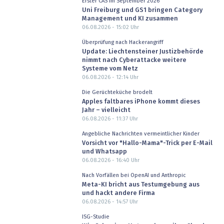
Erster CAS im September 2026
Uni Freiburg und GS1 bringen Category
Management und KI zusammen
06.08.2026 - 15:02
Uhr
Überprüfung nach Hackerangriff
Update: Liechtensteiner Justizbehörde
nimmt nach Cyberattacke weitere
Systeme vom Netz
06.08.2026 - 12:14
Uhr
Die Gerüchteküche brodelt
Apples faltbares iPhone kommt dieses
Jahr – vielleicht
06.08.2026 - 11:37
Uhr
Angebliche Nachrichten vermeintlicher Kinder
Vorsicht vor "Hallo-Mama"-Trick per E-Mail
und Whatsapp
06.08.2026 - 16:40
Uhr
Nach Vorfällen bei OpenAI und Anthropic
Meta-KI bricht aus Testumgebung aus
und hackt andere Firma
06.08.2026 - 14:57
Uhr
ISG-Studie