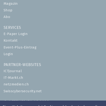
Magazin
Shop
Abo
SERVICES
E-Paper Login
Kontakt
Event-Plus-Eintrag
Login
PARTNER-WEBSITES
ICTjournal
IT-Markt.ch
netzmedien.ch
Swisscybersecurity.net
© NETZMEDIEN AG 2026