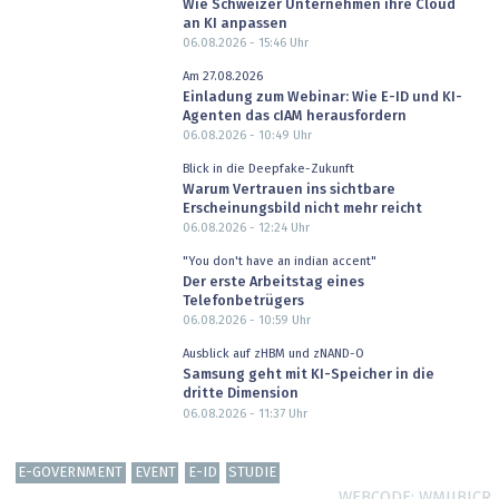
Wie Schweizer Unternehmen ihre Cloud
an KI anpassen
06.08.2026 - 15:46
Uhr
Am 27.08.2026
Einladung zum Webinar: Wie E-ID und KI-
Agenten das cIAM herausfordern
06.08.2026 - 10:49
Uhr
Blick in die Deepfake-Zukunft
Warum Vertrauen ins sichtbare
Erscheinungsbild nicht mehr reicht
06.08.2026 - 12:24
Uhr
"You don't have an indian accent"
Der erste Arbeitstag eines
Telefonbetrügers
06.08.2026 - 10:59
Uhr
Ausblick auf zHBM und zNAND-O
Samsung geht mit KI-Speicher in die
dritte Dimension
06.08.2026 - 11:37
Uhr
E-GOVERNMENT
EVENT
E-ID
STUDIE
WEBCODE
WMIIBJCR