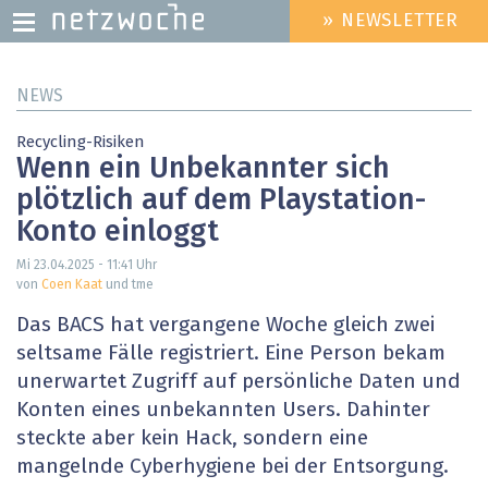
» NEWSLETTER
HEADER
MENU
Direkt
NEWS
zum
Inhalt
Recycling-Risiken
Wenn ein Unbekannter sich
plötzlich auf dem Playstation-
Konto einloggt
Mi 23.04.2025 - 11:41
Uhr
von
Coen Kaat
und tme
Das BACS hat vergangene Woche gleich zwei
seltsame Fälle registriert. Eine Person bekam
unerwartet Zugriff auf persönliche Daten und
Konten eines unbekannten Users. Dahinter
steckte aber kein Hack, sondern eine
mangelnde Cyberhygiene bei der Entsorgung.