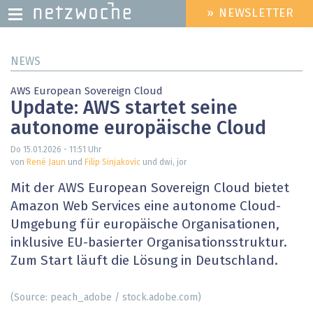
» NEWSLETTER
HEADER
MENU
Direkt
NEWS
zum
Inhalt
AWS European Sovereign Cloud
Update: AWS startet seine
autonome europäische Cloud
Do 15.01.2026 - 11:51
Uhr
von
René Jaun
und
Filip Sinjakovic
und dwi, jor
Mit der AWS European Sovereign Cloud bietet
Amazon Web Services eine autonome Cloud-
Umgebung für europäische Organisationen,
inklusive EU-basierter Organisationsstruktur.
Zum Start läuft die Lösung in Deutschland.
(Source: peach_adobe / stock.adobe.com)