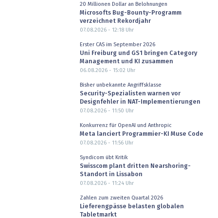
20 Millionen Dollar an Belohnungen
Microsofts Bug-Bounty-Programm
verzeichnet Rekordjahr
07.08.2026 - 12:18
Uhr
Erster CAS im September 2026
Uni Freiburg und GS1 bringen Category
Management und KI zusammen
06.08.2026 - 15:02
Uhr
Bisher unbekannte Angriffsklasse
Security-Spezialisten warnen vor
Designfehler in NAT-Implementierungen
07.08.2026 - 11:50
Uhr
Konkurrenz für OpenAI und Anthropic
Meta lanciert Programmier-KI Muse Code
07.08.2026 - 11:56
Uhr
Syndicom übt Kritik
Swisscom plant dritten Nearshoring-
Standort in Lissabon
07.08.2026 - 11:24
Uhr
Zahlen zum zweiten Quartal 2026
Lieferengpässe belasten globalen
Tabletmarkt