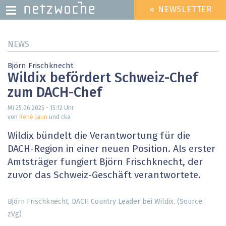
» NEWSLETTER
HEADER
MENU
Direkt
NEWS
zum
Inhalt
Björn Frischknecht
Wildix befördert Schweiz-Chef
zum DACH-Chef
Mi 25.06.2025 - 15:12
Uhr
von
René Jaun
und cka
Wildix bündelt die Verantwortung für die
DACH-Region in einer neuen Position. Als erster
Amtsträger fungiert Björn Frischknecht, der
zuvor das Schweiz-Geschäft verantwortete.
Björn Frischknecht, DACH Country Leader bei Wildix. (Source:
zVg)