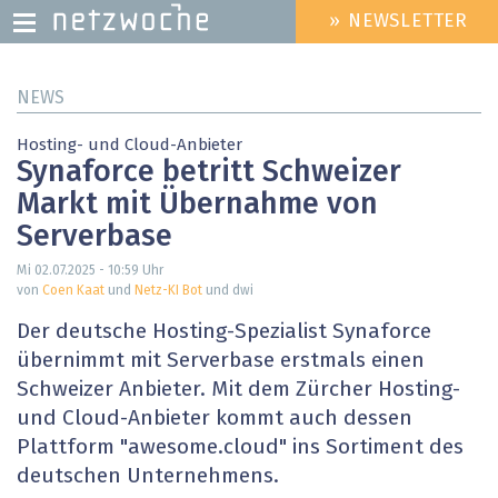
» NEWSLETTER
HEADER
MENU
Direkt
NEWS
zum
Inhalt
Hosting- und Cloud-Anbieter
Synaforce betritt Schweizer
Markt mit Übernahme von
Serverbase
Mi 02.07.2025 - 10:59
Uhr
von
Coen Kaat
und
Netz-KI Bot
und dwi
Der deutsche Hosting-Spezialist Synaforce
übernimmt mit Serverbase erstmals einen
Schweizer Anbieter. Mit dem Zürcher Hosting-
und Cloud-Anbieter kommt auch dessen
Plattform "awesome.cloud" ins Sortiment des
deutschen Unternehmens.