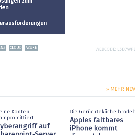
Lösungen zum
rden
Herausforderungen
ENZ
CLOUD
AZURE
WEBCODE
L5D7WP
» MEHR NE
eine Konten
Die Gerüchteküche brodel
ompromittiert
Apples faltbares
yberangriff auf
iPhone kommt
harepoint-Server