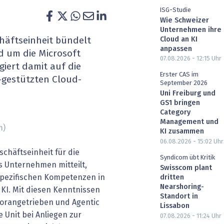
ISG-Studie
heit wird digital
IT for Health
Wie Schweizer
Unternehmen ihre
chain
Artificial Intelligence
Cloud an KI
häftseinheit bündelt
anpassen
d um die Microsoft
SGVO
Finance 2030
07.08.2026 - 12:15
Uhr
iert damit auf die
Erster CAS im
-gestützten Cloud-
 Managed Services & Co.
Fintech & Insurtech
September 2026
Uni Freiburg und
GS1 bringen
l Banking
Professional AV & Digital Signage
Category
Management und
m)
 Dossiers
» alle Specials
KI zusammen
06.08.2026 - 15:02
Uhr
schäftseinheit für die
Syndicom übt Kritik
s Unternehmen mitteilt,
Swisscom plant
spezifischen Kompetenzen in
dritten
Nearshoring-
 KI. Mit diesen Kenntnissen
Standort in
orangetrieben und Agentic
Lissabon
e Unit bei Anliegen zur
07.08.2026 - 11:24
Uhr