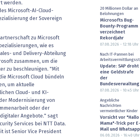
rt werden.
20 Millionen Dollar an
es Microsoft-AI-Cloud-
Belohnungen
ialisierung der Sovereign
Microsofts Bug-
Bounty-Programm
verzeichnet
Partnerschaft zu Microsoft
Rekordjahr
07.08.2026 - 12:18
Uhr
pezialisierungen, wie es
Sales- und Delivery-Abteilung
Nach IT-Pannen bei
Arbeitsvermittlungsst
crosoft zusammen, um die
Update: SAP droht
r zu beschleunigen. "Mit
eine Geldstrafe
 die Microsoft Cloud bündeln
der
Bundesverwaltung
en, um aktuelle
07.08.2026 - 10:45
Uhr
lichen Cloud- und KI-
i der Modernisierung von
Angebliche
Nachrichten
ammenarbeit oder der
vermeintlicher Kinder
 digitaler Angebote." sagt
Vorsicht vor "Hallo
Mama"-Trick per E
ecurity Services bei NTT Data.
Mail und Whatsapp
t ist Senior Vice President
06.08.2026 - 16:40
Uhr