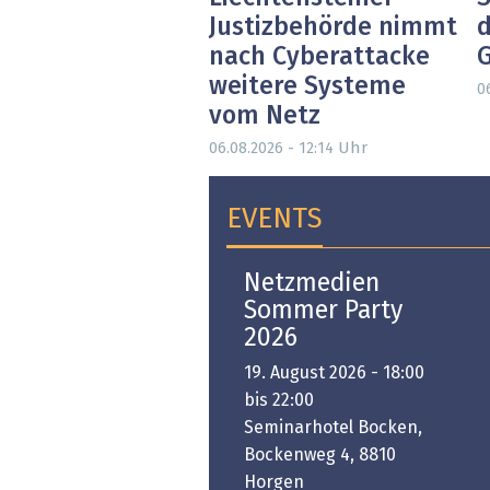
Justizbehörde nimmt
d
nach Cyberattacke
weitere Systeme
0
vom Netz
Uhr
06.08.2026 - 12:14
EVENTS
Open-i 2026 | The
Netzmedien
Swiss Innovation
Sommer Party
Platform
2026
6. November 2026 -
19. August 2026 - 18:00
:00 bis 18:00
bis 22:00
ongresshaus Zürich
Seminarhotel Bocken,
Bockenweg 4, 8810
PREMIUM EVENT
Horgen