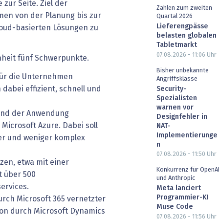
zur Seite. Ziel der
Zahlen zum zweiten
men von der Planung bis zur
Quartal 2026
Lieferengpässe
loud-basierten Lösungen zu
belasten globalen
Tabletmarkt
07.08.2026 - 11:06
Uhr
nheit fünf Schwerpunkte.
Bisher unbekannte
 für die Unternehmen
Angriffsklasse
dabei effizient, schnell und
Security-
Spezialisten
warnen vor
und der Anwendung
Designfehler in
icrosoft Azure. Dabei soll
NAT-
Implementierunge
er und weniger komplex
n
07.08.2026 - 11:50
Uhr
zen, etwa mit einer
Konkurrenz für OpenA
t über 500
und Anthropic
ervices.
Meta lanciert
Programmier-KI
rch Microsoft 365 vernetzter
Muse Code
n durch Microsoft Dynamics
07.08.2026 - 11:56
Uhr