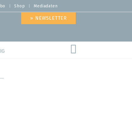
bo
Shop
Mediadaten
» NEWSLETTER
IG
are