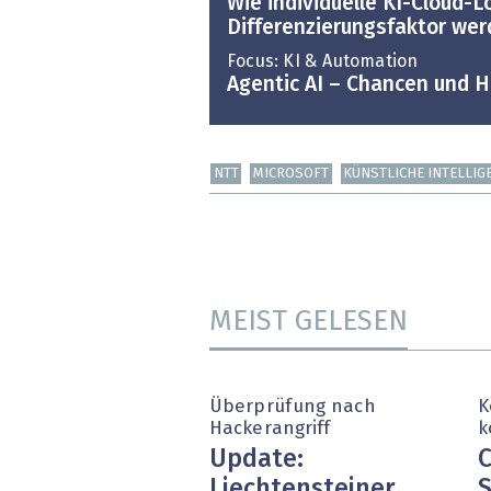
Wie individuelle KI-Cloud-
Differenzierungsfaktor we
Focus: KI & Automation
Agentic AI – Chancen und 
NTT
MICROSOFT
KÜNSTLICHE INTELLIG
MEIST GELESEN
Überprüfung nach
K
Hackerangriff
k
Update:
C
Liechtensteiner
S