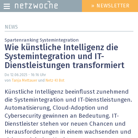
» NEWSLETTER
HEADER
MENU
Direkt
NEWS
zum
Inhalt
Spartenranking Systemintegration
Wie künstliche Intelligenz die
Systeminte­gration und IT-
Dienstleistungen transformiert
Do 12.06.2025 - 16:16
Uhr
von
Tanja Mettauer
und
Netz-KI Bot
Künstliche Intelligenz beeinflusst zunehmend
die Systemintegration und IT-Dienstleistungen.
Automatisierung, Cloud-Adoption und
Cybersecurity gewinnen an Bedeutung. IT-
Dienstleister stehen vor neuen Chancen und
Heraus­forderungen in einem wachsenden und