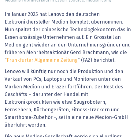
Medions Fabrikverkauf in Essen. (Source: medion.com)
Im Januar 2025 hat Lenovo den deutschen
Elektronikhersteller Medion komplett übernommen.
Nun spaltet der chinesische Technologiekonzern das in
Essen ansässige Unternehmen auf. Ein Grossteil an
Medion geht wieder an den Unternehmensgründer und
früheren Mehrheitsaktionär Gerd Brachmann, wie die
"
Frankfurter Allgemeine Zeitung
" (FAZ) berichtet.
Lenovo will künftig nur noch die Produktion und den
Verkauf von PCs, Laptops und Monitoren unter den
Marken Medion und Erazer fortführen. Der Rest des
Geschäfts – darunter der Handel mit
Elektronikprodukten wie etwa Saugrobotern,
Fernsehern, Küchengeräten, Fitness-Trackern und
Smarthome-Zubehör -, sei in eine neue Medion-GmbH
überführt worden.
Die neue Medion-Gesellschaft werde sich allerdings