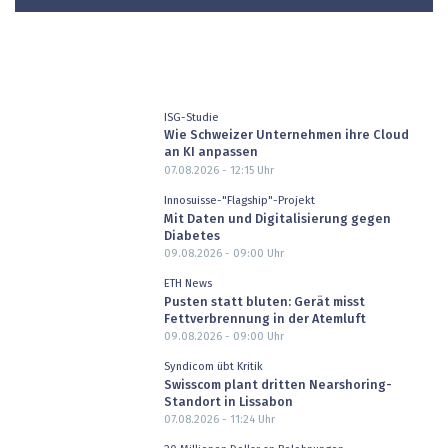
ISG-Studie
Wie Schweizer Unternehmen ihre Cloud
an KI anpassen
07.08.2026 - 12:15
Uhr
Innosuisse-"Flagship"-Projekt
Mit Daten und Digitalisierung gegen
Diabetes
09.08.2026 - 09:00
Uhr
ETH News
Pusten statt bluten: Gerät misst
Fettverbrennung in der Atemluft
09.08.2026 - 09:00
Uhr
Syndicom übt Kritik
Swisscom plant dritten Nearshoring-
Standort in Lissabon
07.08.2026 - 11:24
Uhr