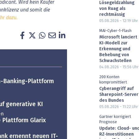
adicant. Wird kein Käufer
Lösegeldzahlung
von Ruag als
nklizenz und somit die
rechtmässig
hr dazu.
05.08.2026 - 12:19
Uhr
MAI-Cyber-1-Flash
Microsoft lanciert
KI-Modell zur
Erkennung und
Behebung von
Schwachstellen
04.08.2026 - 15:56
Uhr
200 Konten
n-Banking-Plattform
kompromittiert
Cyberangriff auf
Sharepoint-Server
des Bundes
uf generative KI
05.08.2026 - 11:22
Uhr
en
Gartner korrigiert
e Plattform Glarix
Prognose
Update: Cloud- un
RZ-Investitionen
ank ernennt neuen IT-