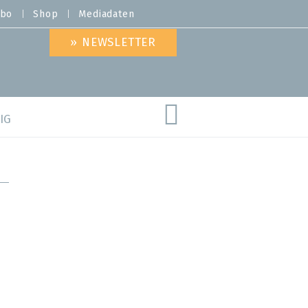
bo
Shop
Mediadaten
» NEWSLETTER
IG
are