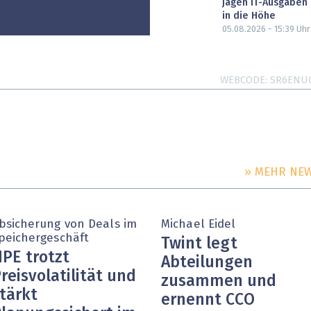
jagen IT-Ausgaben
in die Höhe
05.08.2026 - 15:39
Uhr
WEBCODE
SR6ENU
» MEHR NE
bsicherung von Deals im
Michael Eidel
peichergeschäft
Twint legt
PE trotzt
Abteilungen
reisvolatilität und
zusammen und
tärkt
ernennt CCO