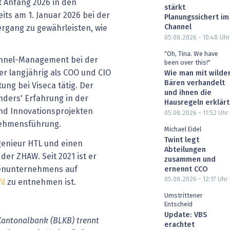
it Anfang 2026 in den
stärkt
eits am 1. Januar 2026 bei der
Planungssichert im
Channel
rgang zu gewährleisten, wie
05.08.2026 - 10:48
Uhr
"Oh, Tina. We have
hannel-Management bei der
been over this!"
r langjährig als COO und CIO
Wie man mit wilde
Bären verhandelt
tung bei Viseca tätig. Der
und ihnen die
nders' Erfahrung in der
Hausregeln erklärt
 und Innovationsprojekten
05.08.2026 - 11:52
Uhr
nehmensführung.
Michael Eidel
Twint legt
genieur HTL und einen
Abteilungen
der ZHAW. Seit 2021 ist er
zusammen und
ienunternehmens auf
ernennt CCO
05.08.2026 - 12:17
Uhr
il
zu entnehmen ist.
Umstrittener
Entscheid
Update: VBS
 Kantonalbank (BLKB) trennt
erachtet