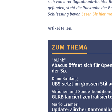
sich von ihrer Digitalbank-Tochter R
gefunden, steht die Rückgabe der Ba
Schliessung bevor.
Lesen Sie hier me
Artikel teilen:
ZUM THEMA
"bLink"
Abacus öffnet sich für Ope
der Six
KI im Banking
UBS setzt im grossen Stil a
Aktionen und Sonderkondition
GLKB lanciert zentralisiert
Mario Crameri
Update: Zürcher Kantonalb