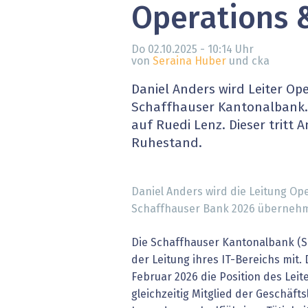
Operations 
» alle News
Gesund
Block
Do 02.10.2025 - 10:14
Uhr
von
Seraina Huber
und cka
EU-D
Daniel Anders wird Leiter Op
Schaffhauser Kantonalbank. 
XaaS,
auf Ruedi Lenz. Dieser tritt 
Ruhestand.
Digita
» alle
Daniel Anders wird die Leitung Ope
Schaffhauser Bank 2026 übernehme
Die Schaffhauser Kantonalbank (SH
der Leitung ihres IT-Bereichs mit
Februar 2026 die Position des Leit
gleichzeitig Mitglied der Geschäfts