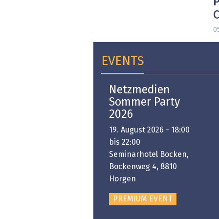
P
0
EVENTS
Open-i 2026 | The
Netzmedien
Swiss Innovation
Sommer Party
Platform
2026
6. November 2026 -
19. August 2026 - 18:00
:00 bis 18:00
bis 22:00
ongresshaus Zürich
Seminarhotel Bocken,
Bockenweg 4, 8810
PREMIUM EVENT
Horgen
PREMIUM EVENT