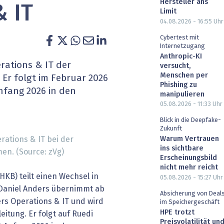
Hersteller ans
& IT
heit wird digital
IT for Health
Limit
04.08.2026 - 16:55
Uhr
chain
Artificial Intelligence
Cybertest mit
Internetzugang
Anthropic-KI
SGVO
Finance 2030
erations & IT der
versucht,
Menschen per
Er folgt im Februar 2026
 Managed Services & Co.
Fintech & Insurtech
Phishing zu
Anfang 2026 in den
manipulieren
05.08.2026 - 11:33
Uhr
l Banking
Professional AV & Digital Signage
Blick in die Deepfake-
Zukunft
 Dossiers
» alle Specials
rations & IT bei der
Warum Vertrauen
ins sichtbare
n. (Source: zVg)
Erscheinungsbild
nicht mehr reicht
KB) teilt einen Wechsel in
05.08.2026 - 15:27
Uhr
. Daniel Anders übernimmt ab
Absicherung von Deal
ers Operations & IT und wird
im Speichergeschäft
HPE trotzt
leitung. Er folgt auf Ruedi
Preisvolatilität un