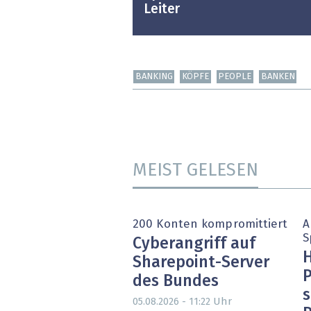
Leiter
BANKING
KÖPFE
PEOPLE
BANKEN
MEIST GELESEN
200 Konten kompromittiert
A
S
Cyberangriff auf
H
Sharepoint-Server
P
des Bundes
s
Uhr
05.08.2026 - 11:22