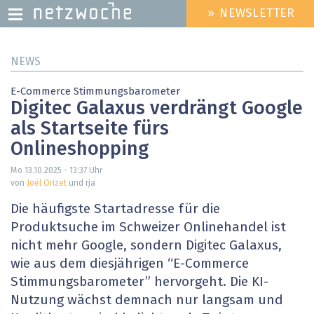
» NEWSLETTER
HEADER
MENU
Direkt
NEWS
zum
Inhalt
E-Commerce Stimmungsbarometer
Digitec Galaxus verdrängt Google
als Startseite fürs
Onlineshopping
Mo 13.10.2025 - 13:37
Uhr
von
Joël Orizet
und rja
Die häufigste Startadresse für die
Produktsuche im Schweizer Onlinehandel ist
nicht mehr Google, sondern Digitec Galaxus,
wie aus dem diesjährigen “E-Commerce
Stimmungsbarometer” hervorgeht. Die KI-
Nutzung wächst demnach nur langsam und