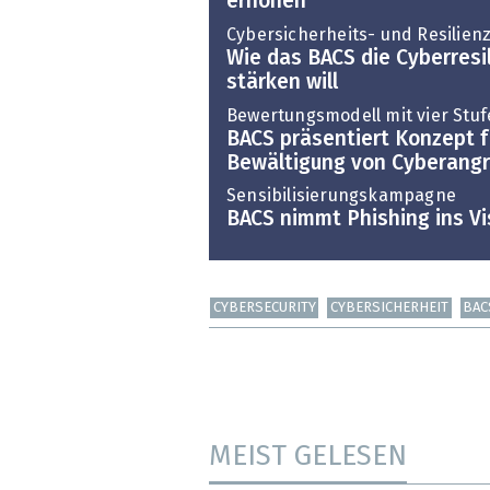
erhöhen
Cybersicherheits- und Resilie
Wie das BACS die Cyberres
stärken will
Bewertungsmodell mit vier Stu
BACS präsentiert Konzept f
Bewältigung von Cyberangr
Sensibilisierungskampagne
BACS nimmt Phishing ins Vi
CYBERSECURITY
CYBERSICHERHEIT
BAC
MEIST GELESEN