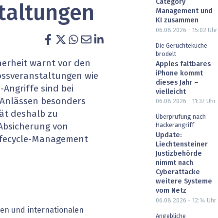
Category
taltungen
heit wird digital
IT for Health
Management und
KI zusammen
06.08.2026 - 15:02
Uhr
chain
Artificial Intelligence
Die Gerüchteküche
brodelt
SGVO
Finance 2030
erheit warnt vor den
Apples faltbares
iPhone kommt
rossveranstaltungen wie
 Managed Services & Co.
Fintech & Insurtech
dieses Jahr –
Angriffe sind bei
vielleicht
n Anlässen besonders
06.08.2026 - 11:37
Uhr
l Banking
Professional AV & Digital Signage
ät deshalb zu
Überprüfung nach
Absicherung von
Hackerangriff
 Dossiers
» alle Specials
Update:
ifecycle-Management
Liechtensteiner
Justizbehörde
nimmt nach
Cyberattacke
weitere Systeme
vom Netz
06.08.2026 - 12:14
Uhr
en und internationalen
Angebliche