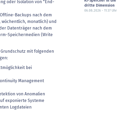
KI-Speicher in die
ung oder Isolation von "End-
dritte Dimension
06.08.2026 - 11:37
Uhr
 Offline-Backups nach dem
, wöchentlich, monatlich) und
 der Datenträger nach dem
rm-Speichermedien (Write
n Grundschutz mit folgenden
gen:
möglichkeit bei
 Continuity Management
etektion von Anomalien
auf exponierte Systeme
anten Logdateien