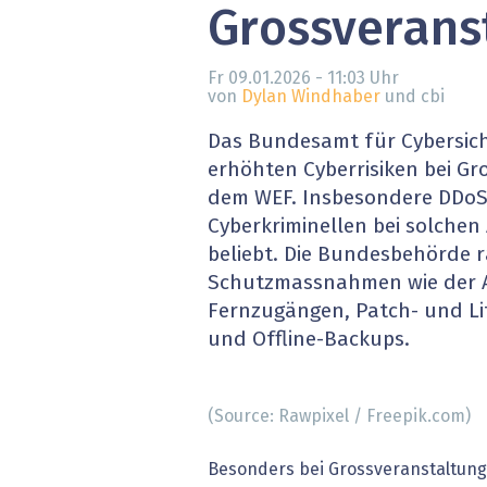
Grossverans
» alle News
Gesund
Block
Fr 09.01.2026 - 11:03
Uhr
von
Dylan Windhaber
und cbi
EU-D
Das Bundesamt für Cybersich
erhöhten Cyberrisiken bei G
XaaS,
dem WEF. Insbesondere DDoS-
Cyberkriminellen bei solche
Digita
beliebt. Die Bundesbehörde r
Schutzmassnahmen wie der 
» alle
Fernzugängen, Patch- und L
und Offline-Backups.
(Source: Rawpixel / Freepik.com)
Besonders bei Grossveranstaltung