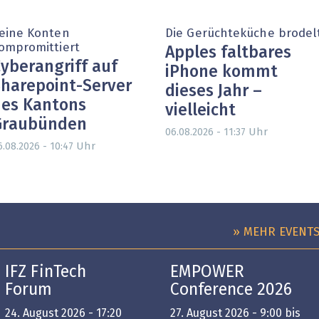
eine Konten
Die Gerüchteküche brodel
ompromittiert
Apples faltbares
yberangriff auf
iPhone kommt
harepoint-Server
dieses Jahr –
es Kantons
vielleicht
Graubünden
Uhr
06.08.2026 - 11:37
Uhr
6.08.2026 - 10:47
» MEHR EVENT
IFZ FinTech
EMPOWER
Forum
Conference 2026
24. August 2026 - 17:20
27. August 2026 - 9:00 bis