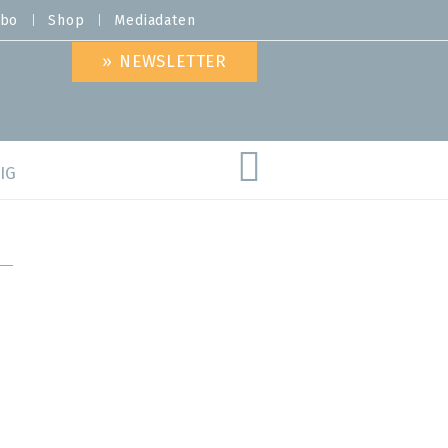
bo
Shop
Mediadaten
» NEWSLETTER
IG
are