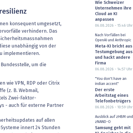
Wie Schweizer
Unternehmen ihre
esilienz
Cloud an KI
anpassen
men konsequent umgesetzt,
06.08.2026 - 15:46
Uhr
bervorfälle verhindern. Das
Nach Vorfällen bei
n Sicherheitsmassnahmen
OpenAI und Anthropic
diese unabhängig von der
Meta-KI bricht aus
Testumgebung aus
u implementieren.
und hackt andere
Firma
Bundesstelle, um die
06.08.2026 - 14:57
Uhr
"You don't have an
n wie VPN, RDP oder Citrix
indian accent"
Der erste
fe (z. B. Webmail,
Arbeitstag eines
els Zwei-Faktor-
Telefonbetrügers
s - auch für externe Partner
06.08.2026 - 10:59
Uhr
Ausblick auf zHBM und
herheitsupdates auf allen
zNAND-O
t-Systeme innert 24 Stunden
Samsung geht mit