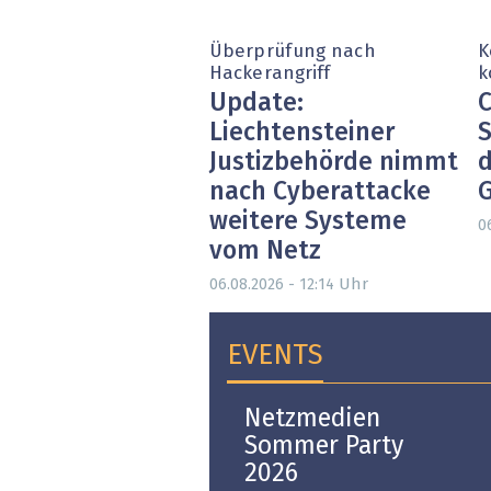
Überprüfung nach
K
Hackerangriff
k
Update:
C
Liechtensteiner
S
Justizbehörde nimmt
d
nach Cyberattacke
weitere Systeme
0
vom Netz
Uhr
06.08.2026 - 12:14
EVENTS
Open-i 2026 | The
Netzmedien
Swiss Innovation
Sommer Party
Platform
2026