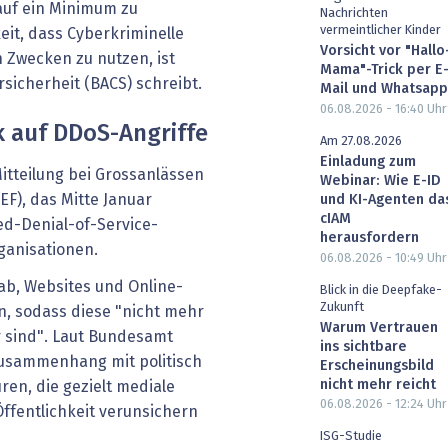
 auf ein Minimum zu
Nachrichten
vermeintlicher Kinder
it, dass Cyberkriminelle
Vorsicht vor "Hallo
n Zwecken zu nutzen, ist
Mama"-Trick per E
sicherheit (BACS) schreibt.
Mail und Whatsapp
06.08.2026 - 16:40
Uhr
auf DDoS-Angriffe
Am 27.08.2026
Einladung zum
itteilung bei Grossanlässen
Webinar: Wie E-ID
F), das Mitte Januar
und KI-Agenten da
cIAM
ted-Denial-of-Service-
herausfordern
rganisationen.
06.08.2026 - 10:49
Uhr
 ab, Websites und Online-
Blick in die Deepfake-
Zukunft
n, sodass diese "nicht mehr
Warum Vertrauen
r sind". Laut Bundesamt
ins sichtbare
Zusammenhang mit politisch
Erscheinungsbild
nicht mehr reicht
ren, die gezielt mediale
06.08.2026 - 12:24
Uhr
ffentlichkeit verunsichern
ISG-Studie