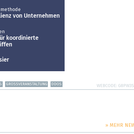
nzmethode
ilienz von Unternehmen
fen
ür koordinierte
iffen
sier
S
GROSSVERANSTALTUNG
DDOS
WEBCODE
G8PW3S
» MEHR NE