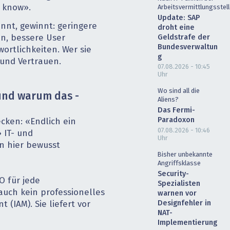
 know».
Arbeitsvermittlungsstel
Update: SAP
nnt, gewinnt: geringere
droht eine
Geldstrafe der
in, bessere User
Bundesverwaltun
ortlichkeiten. Wer sie
g
d und Vertrauen.
07.08.2026 - 10:45
Uhr
Wo sind all die
 und warum das ­
Aliens?
Das Fermi-
Paradoxon
cken: «Endlich ein
07.08.2026 - 10:46
» IT- und
Uhr
en hier bewusst
Bisher unbekannte
Angriffsklasse
Security-
SO für jede
Spezialisten
 auch kein professionelles
warnen vor
Designfehler in
(IAM). Sie liefert vor
NAT-
Implementierung