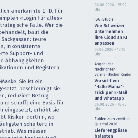
06.08.2026 - 15:02
Uhr
tlich anerkannte E-ID. Für
simplen «Login für alles»
ISG-Studie
trategische Falle. Wer die
Wie Schweizer
Unternehmen
behandelt, baut die
ihre Cloud an KI
r Sackgassen: teure
anpassen
n, inkonsistente
07.08.2026 - 12:15
erte Support- und
Uhr
ue Abhängigkeiten
Angebliche
ikationen und Registern.
Nachrichten
vermeintlicher Kinder
Vorsicht vor
Maske. Sie ist ein
"Hallo Mama"-
gesetzt, beschleunigt sie
Trick per E-Mail
en, reduziert Betrug,
und Whatsapp
und schafft eine Basis für
06.08.2026 - 16:40
Uhr
h eingesetzt, erhöht sie
bt Risiken dorthin, wo
Zahlen zum zweiten
äufigsten scheitert: in
Quartal 2026
Lieferengpässe
etrieb. Was müssen
belasten