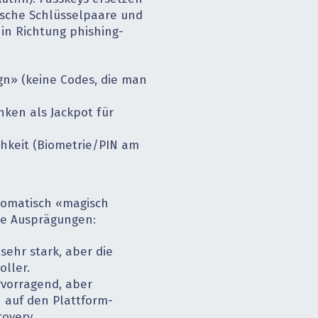
ische Schlüsselpaare und
 in Richtung phishing-
gn» (keine Codes, die man
ken als Jackpot für
hkeit (Biometrie/PIN am
utomatisch «magisch
nte Ausprägungen:
sehr stark, aber die
oller.
rvorragend, aber
h auf den Plattform-
overy.