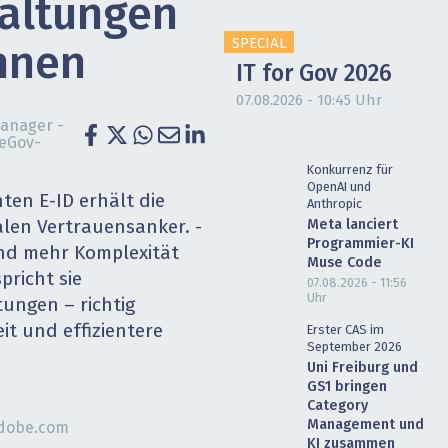
altungen
heit wird digital
IT for Health
SPECIAL
nnen
chain
Artificial Intelligence
IT for Gov 2026
07.08.2026 - 10:45 Uhr
SGVO
Finance 2030
Manager ­
 eGov-
 Managed Services & Co.
Fintech & Insurtech
Konkurrenz für
OpenAI und
ten E-ID erhält die
Anthropic
l Banking
Professional AV & Digital Signage
Meta lanciert
alen Vertrauensanker. ­
Programmier-KI
und mehr Komplexität
 Dossiers
» alle Specials
Muse Code
pricht sie
07.08.2026 - 11:56
Uhr
ngen – richtig
it und effizientere
Erster CAS im
September 2026
Uni Freiburg und
GS1 bringen
Category
Management und
adobe.com
KI zusammen