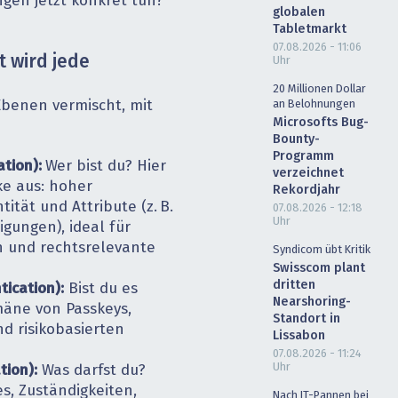
en jetzt konkret tun?
globalen
Tabletmarkt
07.08.2026 - 11:06
t wird jede
Uhr
20 Millionen Dollar
Ebenen vermischt, mit
an Belohnungen
Microsofts Bug-
Bounty-
Programm
ation):
Wer bist du? Hier
verzeichnet
rke aus: hoher
Rekordjahr
tität und Attribute (z. B.
07.08.2026 - 12:18
Uhr
igungen), ideal für
 und rechtsrelevante
Syndicom übt Kritik
Swisscom plant
dritten
ication):
Bist du es
Nearshoring-
omäne von Passkeys,
Standort in
 ­risikobasierten
Lissabon
07.08.2026 - 11:24
Uhr
tion):
Was darfst du?
es, Zuständigkeiten,
Nach IT-Pannen bei