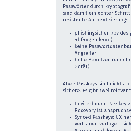
Passwörter durch kryptograf
sind damit ein echter Schritt
resistente Authentisierung:
phishingsicher «by desi
abfangen kann)
keine Passwortdatenban
Angreifer
hohe Benutzerfreundlic
Gerät)
Aber: Passkeys sind nicht a
sicher». Es gibt zwei releva
Device-bound Passkeys: 
Recovery ist ­anspruchsv
Synced Passkeys: UX he
Vertrauen verlagert sic
Account und dessen Rec