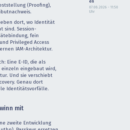
en
ststellung (Proofing),
07.08.2026 - 11:50
ibutnachweis.
Uhr
 eben dort, wo Identität
t sind. Session-
ätebindung, fein
und Privileged Access
rnen IAM-Architektur.
h: Eine E-ID, die als
p einzeln eingebaut wird,
tur. Und sie verschiebt
covery. Genau dort
le Identitätsvorfälle.
winn mit
eine zweite Entwicklung
uthn). Passkeys ersetzen