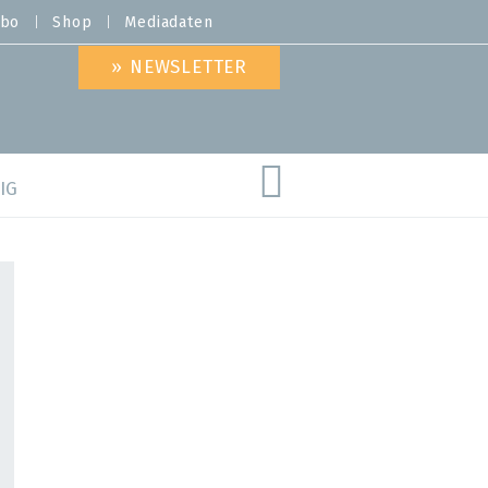
bo
Shop
Mediadaten
» NEWSLETTER
IG
are