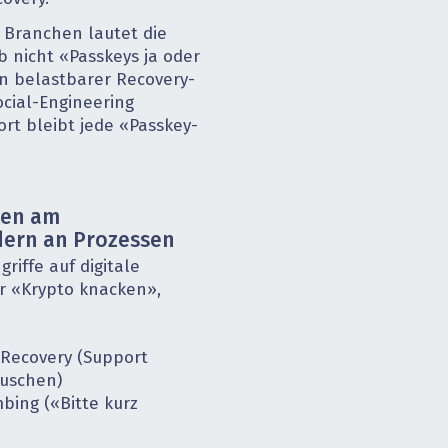
 Branchen lautet die
 nicht «Passkeys ja oder
in belastbarer Recovery-
ocial-Engineering
rt bleibt jede «Passkey-
lten am
dern an Prozessen
riffe auf digitale
er «Krypto knacken»,
Recovery (Support
äuschen)
bing («Bitte kurz