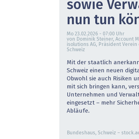
sowie Verw
» alle News
Gesund
nun tun kö
Block
Mo 23.02.2026 - 07:00
Uhr
EU-D
von Dominik Steiner, Account 
isolutions AG, Präsident Verein
Schweiz
XaaS,
Mit der staatlich anerkann
Digita
Schweiz einen neuen digit
Obwohl sie auch Risiken 
» alle
mit sich bringen kann, vers
Unternehmen und Verwaltu
eingesetzt – mehr Sicherhe
Abläufe.
Bundeshaus, Schweiz – stock.