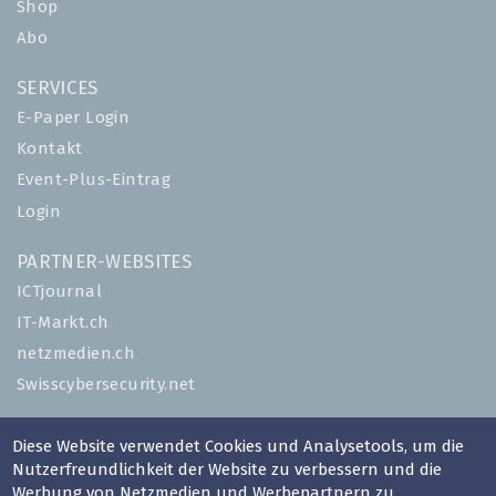
Shop
Abo
SERVICES
E-Paper Login
Kontakt
Event-Plus-Eintrag
Login
PARTNER-WEBSITES
ICTjournal
IT-Markt.ch
netzmedien.ch
Swisscybersecurity.net
© NETZMEDIEN AG 2026
Diese Website verwendet Cookies und Analysetools, um die
Impressum
Nutzerfreundlichkeit der Website zu verbessern und die
Werbung von Netzmedien und Werbepartnern zu