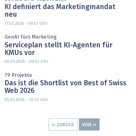
KI definiert das Marketingmandat
neu
Uhr
17.03.2026 - 09:57
GenAI fürs Marketing
Serviceplan stellt KI-Agenten für
KMUs vor
Uhr
06.03.2026 - 09:53
79 Projekte
Das ist die Shortlist von Best of Swiss
Web 2026
Uhr
05.03.2026 - 10:19
Seitennummerierung
VORHERIGE
‹‹ ZURÜCK
NÄCHSTE
VOR ››
SEITE
SEITE