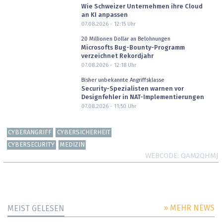
Wie Schweizer Unternehmen ihre Cloud
an KI anpassen
07.08.2026 - 12:15
Uhr
20 Millionen Dollar an Belohnungen
Microsofts Bug-Bounty-Programm
verzeichnet Rekordjahr
07.08.2026 - 12:18
Uhr
Bisher unbekannte Angriffsklasse
Security-Spezialisten warnen vor
Designfehler in NAT-Implementierungen
07.08.2026 - 11:50
Uhr
CYBERANGRIFF
CYBERSICHERHEIT
CYBERSECURITY
MEDIZIN
WEBCODE
QAM2QHMJ
» MEHR NEWS
MEIST GELESEN