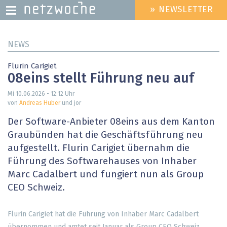
» NEWSLETTER
HEADER
MENU
Direkt
NEWS
zum
Inhalt
Flurin Carigiet
08eins stellt Führung neu auf
Mi 10.06.2026 - 12:12
Uhr
von
Andreas Huber
und jor
Der Software-Anbieter 08eins aus dem Kanton
Graubünden hat die Geschäftsführung neu
aufgestellt. Flurin Carigiet übernahm die
Führung des Softwarehauses von Inhaber
Marc Cadalbert und fungiert nun als Group
CEO Schweiz.
Flurin Carigiet hat die Führung von Inhaber Marc Cadalbert
übernommen und amtet seit Januar als Group CEO Schweiz.