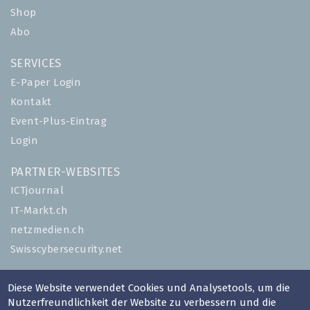
Shop
Abo
SERVICES
E-Paper Login
Kontakt
Event-Plus-Eintrag
Login
PARTNER-WEBSITES
ICTjournal
IT-Markt.ch
netzmedien.ch
Swisscybersecurity.net
© NETZMEDIEN AG 2026
Diese Website verwendet Cookies und Analysetools, um die
Impressum
Nutzerfreundlichkeit der Website zu verbessern und die