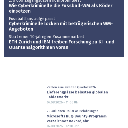
270'000 Zugangsdaten kompromittiert
Wie Cyberkriminelle die Fussball-WM als Köder
einsetzen
Fussballfans aufgepasst
Cyberkriminelle locken mit betrügerischen WM-
Angeboten
Start einer 10-jährigen Zusammenarbeit
ETH Zürich und IBM treiben Forschung zu KI- und
Quantenalgorithmen voran
Zahlen zum zweiten Quartal 2026
Lieferengpässe belasten globalen
Tabletmarkt
07.08.2026 - 11:06
Uhr
20 Millionen Dollar an Belohnungen
Microsofts Bug-Bounty-Programm
verzeichnet Rekordjahr
07.08.2026 - 12:18
Uhr