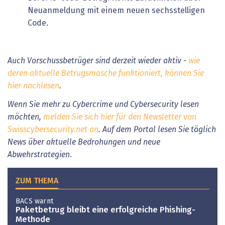
Neuanmeldung mit einem neuen sechsstelligen
Code.
Auch Vorschussbetrüger sind derzeit wieder aktiv -
wie
deren aktuelle Betrugsmasche funktioniert, können Sie
hier nachlesen
.
Wenn Sie mehr zu Cybercrime und Cybersecurity lesen
möchten,
melden Sie sich hier für den Newsletter von
Swisscybersecurity.net an
. Auf dem Portal lesen Sie täglich
News über aktuelle Bedrohungen und neue
Abwehrstrategien
.
ZUM THEMA
BACS warnt
Paketbetrug bleibt eine erfolgreiche Phishing-
Methode