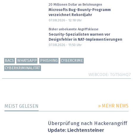
20 Millionen Dollar an Belohnungen
Microsofts Bug-Bounty-Programm
verzeichnet Rekordjahr
07.08.2026 - 12:18
Uhr
Bisher unbekannte Angriffsklasse
Security-Spezialisten warnen vor
Designfehler in NAT-Implementierungen
07.08.2026 - 11:50
Uhr
BACS
WHATSAPP
PHISHING
CYBERCRIME
CYBERKRIMINALITÄT
WEBCODE
TGTSGHQ7
» MEHR NEWS
MEIST GELESEN
Überprüfung nach Hackerangriff
Update: Liechtensteiner