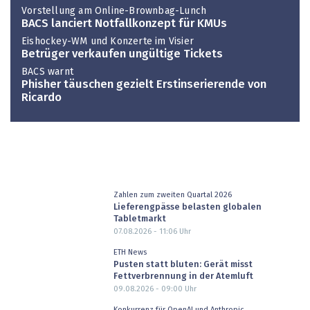
Vorstellung am Online-Brownbag-Lunch
BACS lanciert Notfallkonzept für KMUs
Eishockey-WM und Konzerte im Visier
Betrüger verkaufen ungültige Tickets
BACS warnt
Phisher täuschen gezielt Erstinserierende von
Ricardo
Zahlen zum zweiten Quartal 2026
Lieferengpässe belasten globalen
Tabletmarkt
07.08.2026 - 11:06
Uhr
ETH News
Pusten statt bluten: Gerät misst
Fettverbrennung in der Atemluft
09.08.2026 - 09:00
Uhr
Konkurrenz für OpenAI und Anthropic