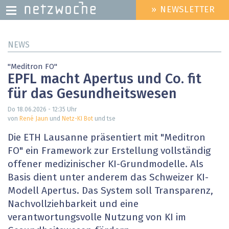
» NEWSLETTER
HEADER
MENU
Direkt
NEWS
zum
Inhalt
"Meditron FO"
EPFL macht Apertus und Co. fit
für das Gesundheitswesen
Do 18.06.2026 - 12:35
Uhr
von
René Jaun
und
Netz-KI Bot
und tse
Die ETH Lausanne präsentiert mit "Meditron
FO" ein Framework zur Erstellung vollständig
offener medizinischer KI-Grundmodelle. Als
Basis dient unter anderem das Schweizer KI-
Modell Apertus. Das System soll Transparenz,
Nachvollziehbarkeit und eine
verantwortungsvolle Nutzung von KI im