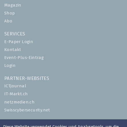
Magazin
Shop
Abo
SERVICES
E-Paper Login
Kontakt
Event-Plus-Eintrag
Login
PARTNER-WEBSITES
ICTjournal
IT-Markt.ch
netzmedien.ch
Swisscybersecurity.net
© NETZMEDIEN AG 2026
Diese Website verwendet Cookies und Analysetools, um die