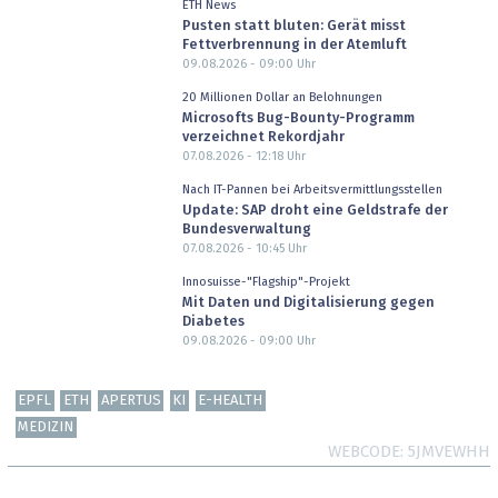
ETH News
Pusten statt bluten: Gerät misst
Fettverbrennung in der Atemluft
09.08.2026 - 09:00
Uhr
20 Millionen Dollar an Belohnungen
Microsofts Bug-Bounty-Programm
verzeichnet Rekordjahr
07.08.2026 - 12:18
Uhr
Nach IT-Pannen bei Arbeitsvermittlungsstellen
Update: SAP droht eine Geldstrafe der
Bundesverwaltung
07.08.2026 - 10:45
Uhr
Innosuisse-"Flagship"-Projekt
Mit Daten und Digitalisierung gegen
Diabetes
09.08.2026 - 09:00
Uhr
EPFL
ETH
APERTUS
KI
E-HEALTH
MEDIZIN
WEBCODE
5JMVEWHH