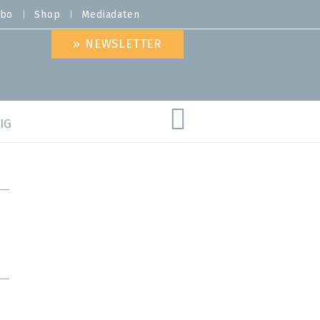
bo
Shop
Mediadaten
» NEWSLETTER
IG
are