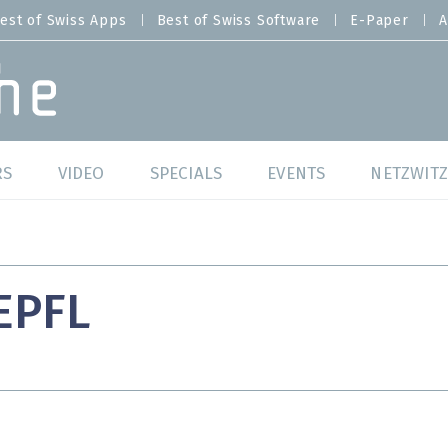
est of Swiss Apps
Best of Swiss Software
E-Paper
A
RS
VIDEO
SPECIALS
EVENTS
NETZWITZ
f Swiss Web
Swiss Digital Ranking
Best of Swiss Web
f Swiss Apps
Datacenter
Best of Swiss Apps
EPFL
f Swiss Software
Cybersecurity
Best of Swiss Softw
/4 Hana
IT for Gov
tswelten
Cloud & Managed Services