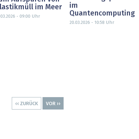
im
lastikmüll im Meer
Quantencomputing
Uhr
.03.2026 - 09:00
Uhr
20.03.2026 - 10:58
VORHERIGE
‹‹ ZURÜCK
NÄCHSTE
VOR ››
SEITE
SEITE