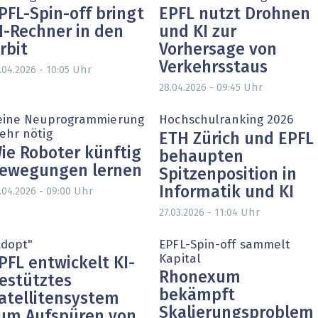
PFL-Spin-off bringt
EPFL nutzt Drohnen
I-Rechner in den
und KI zur
rbit
Vorhersage von
Verkehrsstaus
Uhr
.04.2026 - 10:05
Uhr
28.04.2026 - 09:45
eine Neuprogrammierung
Hochschulranking 2026
ehr nötig
ETH Zürich und EPFL
ie Roboter künftig
behaupten
ewegungen lernen
Spitzenposition in
Informatik und KI
Uhr
.04.2026 - 09:00
Uhr
27.03.2026 - 11:04
Adopt"
EPFL-Spin-off sammelt
Kapital
PFL entwickelt KI-
Rhonexum
estütztes
bekämpft
atellitensystem
Skalierungsproblem
um Aufspüren von