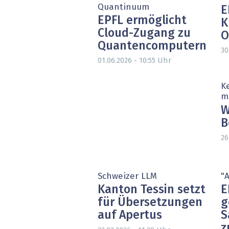
Quantinuum
E
EPFL ermöglicht
K
Cloud-Zugang zu
O
Quantencomputern
30
Uhr
01.06.2026 - 10:55
K
m
W
B
26
Schweizer LLM
"
Kanton Tessin setzt
E
für Übersetzungen
g
auf Apertus
S
z