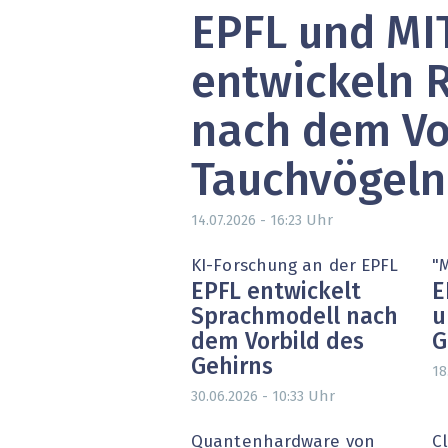
EPFL und MI
» alle News
Gesund
Block
entwickeln 
EU-D
nach dem Vo
XaaS,
Tauchvögeln
Digita
Uhr
14.07.2026 - 16:23
» alle
KI-Forschung an der EPFL
"
EPFL entwickelt
E
Sprachmodell nach
u
dem Vorbild des
G
Gehirns
18
Uhr
30.06.2026 - 10:33
Quantenhardware von
C