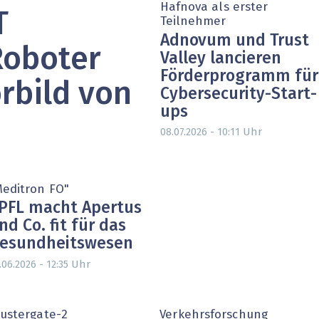
Hafnova als erster
T
heit wird digital
IT for Health
Teilnehmer
Adnovum und Trust
chain
Artificial Intelligence
Roboter
Valley lancieren
Förderprogramm für
SGVO
Finance 2030
rbild von
Cybersecurity-Start-
ups
 Managed Services & Co.
Fintech & Insurtech
Uhr
08.07.2026 - 10:11
l Banking
Professional AV & Digital Signage
 Dossiers
» alle Specials
Meditron FO"
PFL macht Apertus
nd Co. fit für das
esundheitswesen
Uhr
.06.2026 - 12:35
lustergate-2
Verkehrsforschung