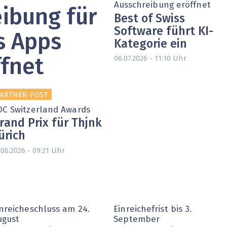
Ausschreibung eröffnet
ibung für
heit wird digital
IT for Health
Best of Swiss
Software führt KI-
chain
Artificial Intelligence
s Apps
Kategorie ein
Uhr
SGVO
Finance 2030
06.07.2026 - 11:10
ffnet
 Managed Services & Co.
Fintech & Insurtech
ARTNER-POST
l Banking
Professional AV & Digital Signage
DC Switzerland Awards
rand Prix für Thjnk
 Dossiers
» alle Specials
ürich
Uhr
.06.2026 - 09:21
inreicheschluss am 24.
Einreichefrist bis 3.
ugust
September