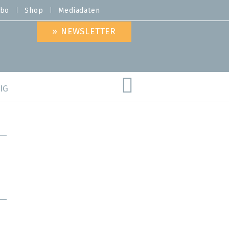
bo
Shop
Mediadaten
» NEWSLETTER
IG
are