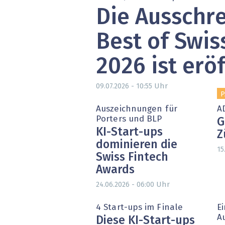
Die Ausschre
» alle News
Gesund
Block
Best of Swis
EU-D
2026 ist erö
XaaS,
Uhr
09.07.2026 - 10:55
P
Digita
Auszeichnungen für
A
Porters und BLP
G
» alle
KI-Start-ups
Z
dominieren die
15
Swiss Fintech
Awards
Uhr
24.06.2026 - 06:00
4 Start-ups im Finale
E
A
Diese KI-Start-ups