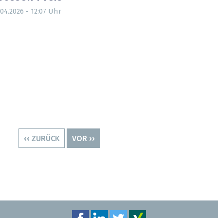
Uhr
.04.2026 - 12:07
VORHERIGE
‹‹ ZURÜCK
NÄCHSTE
VOR ››
SEITE
SEITE