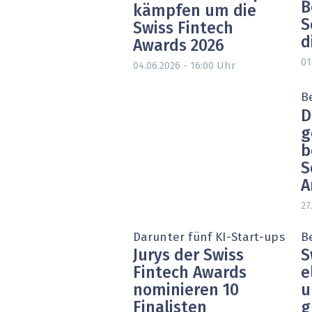
B
kämpfen um die
S
Swiss Fintech
d
Awards 2026
01
Uhr
04.06.2026 - 16:00
B
D
g
b
S
A
27
Darunter fünf KI-Start-ups
B
Jurys der Swiss
S
Fintech Awards
e
nominieren 10
u
Finalisten
g