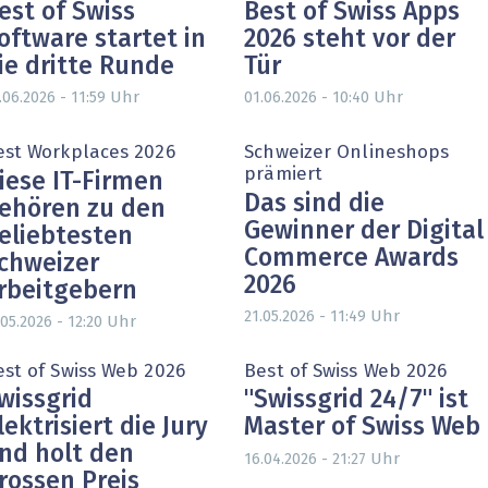
est of Swiss
Best of Swiss Apps
oftware startet in
2026 steht vor der
ie dritte Runde
Tür
Uhr
Uhr
.06.2026 - 11:59
01.06.2026 - 10:40
est Workplaces 2026
Schweizer Onlineshops
prämiert
iese IT-Firmen
Das sind die
ehören zu den
Gewinner der Digital
eliebtesten
Commerce Awards
chweizer
2026
rbeitgebern
Uhr
21.05.2026 - 11:49
Uhr
.05.2026 - 12:20
est of Swiss Web 2026
Best of Swiss Web 2026
wissgrid
"Swissgrid 24/7" ist
lektrisiert die Jury
Master of Swiss Web
nd holt den
Uhr
16.04.2026 - 21:27
rossen Preis