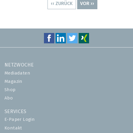
VORHERIGE
‹‹ ZURÜCK
NÄCHSTE
VOR ››
SEITE
SEITE
NETZWOCHE
Mediadaten
Magazin
Shop
Abo
SERVICES
E-Paper Login
Kontakt