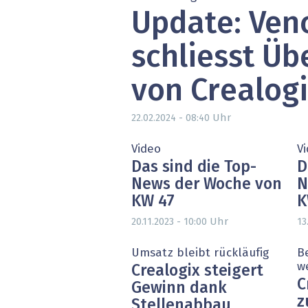
Update: Ven
» alle News
Gesund
Block
schliesst Ü
EU-D
von Crealog
XaaS,
Uhr
22.02.2024 - 08:40
Digita
Video
V
Das sind die Top-
D
» alle
News der Woche von
N
KW 47
K
Uhr
20.11.2023 - 10:00
13
Umsatz bleibt rückläufig
B
w
Crealogix steigert
C
Gewinn dank
z
Stellenabbau