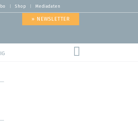
bo
Shop
Mediadaten
» NEWSLETTER
IG
are