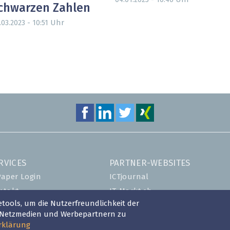
04.01.2023 - 10:46
chwarzen Zahlen
Uhr
.03.2023 - 10:51
RVICES
PARTNER-WEBSITES
Paper Login
ICTjournal
ntakt
IT-Markt.ch
tools, um die Nutzerfreundlichkeit der
ent-Plus-Eintrag
netzmedien.ch
n Netzmedien und Werbepartnern zu
gin
Swisscybersecurity.net
rklärung