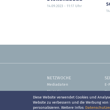
s
Uhr
14.09.2023 - 11:17
14
NETZWOCHE
SE
Mediadaten
E-
Magazin
Ko
Diese Website verwendet Cookies und Analyse
Shop
Ev
Website zu verbessern und die Werbung vo
Abo
Lo
personalisieren. Weitere Infos:
Datenschutze