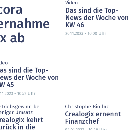
Video
cora
heit wird digital
IT for Health
Das sind die Top-
News der Woche von
chain
Artificial Intelligence
bernahme
KW 46
Uhr
SGVO
Finance 2030
20.11.2023 - 10:00
ix ab
 Managed Services & Co.
Fintech & Insurtech
l Banking
Professional AV & Digital Signage
ideo
as sind die Top-
 Dossiers
» alle Specials
ews der Woche von
W 45
Uhr
.11.2023 - 10:52
etriebsgewinn bei
Christophe Biollaz
eniger Umsatz
Crealogix ernennt
realogix kehrt
Finanzchef
urück in die
Uhr