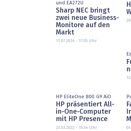
und EA272U
H
Sharp NEC bringt
W
zwei neue Business-
26
Monitore auf den
Markt
Uhr
11.07.2024 - 17:55
E
F
n
13
HP EliteOne 800 G9 AiO
P
HP präsentiert All-
F
in-One-Computer
I
mit HP Presence
M
Uhr
23.03.2022 - 15:34
04