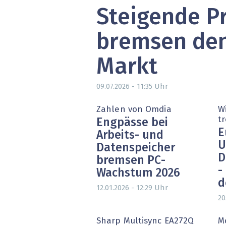
Steigende P
» alle News
Gesund
Block
bremsen den
EU-D
Markt
XaaS,
Uhr
09.07.2026 - 11:35
Digita
Zahlen von Omdia
W
t
Engpässe bei
» alle
E
Arbeits- und
U
Datenspeicher
D
bremsen PC-
-
Wachstum 2026
d
Uhr
12.01.2026 - 12:29
20
Sharp Multisync EA272Q
M