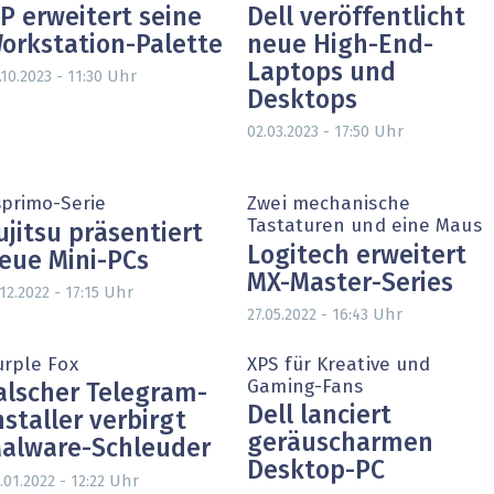
P erweitert seine
Dell veröffentlicht
orkstation-Palette
neue High-End-
Laptops und
Uhr
.10.2023 - 11:30
Desktops
Uhr
02.03.2023 - 17:50
sprimo-Serie
Zwei mechanische
Tastaturen und eine Maus
ujitsu präsentiert
Logitech erweitert
eue Mini-PCs
MX-Master-Series
Uhr
.12.2022 - 17:15
Uhr
27.05.2022 - 16:43
urple Fox
XPS für Kreative und
Gaming-Fans
alscher Telegram-
Dell lanciert
nstaller verbirgt
geräuscharmen
alware-Schleuder
Desktop-PC
Uhr
.01.2022 - 12:22