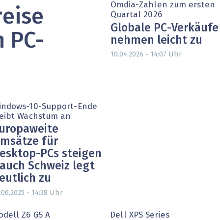
Omdia-Zahlen zum ersten
reise
heit wird digital
IT for Health
Quartal 2026
Globale PC-Verkäufe
chain
Artificial Intelligence
 PC-
nehmen leicht zu
Uhr
10.04.2026 - 14:07
SGVO
Finance 2030
 Managed Services & Co.
Fintech & Insurtech
l Banking
Professional AV & Digital Signage
indows-10-Support-Ende
reibt Wachstum an
 Dossiers
» alle Specials
uropaweite
msätze für
esktop-PCs steigen
 auch Schweiz legt
eutlich zu
Uhr
.06.2025 - 14:38
odell Z6 G5 A
Dell XPS Series