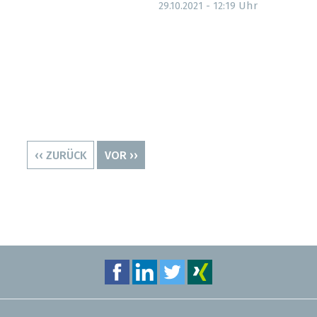
Uhr
29.10.2021 - 12:19
VORHERIGE
‹‹ ZURÜCK
NÄCHSTE
VOR ››
SEITE
SEITE