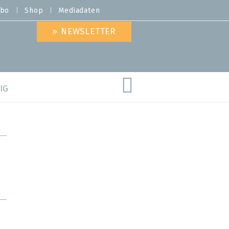
bo
Shop
Mediadaten
» NEWSLETTER
IG
are