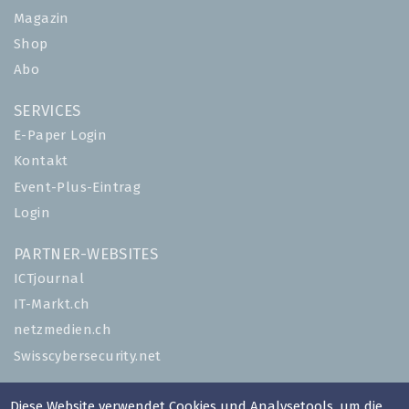
Magazin
Shop
Abo
SERVICES
E-Paper Login
Kontakt
Event-Plus-Eintrag
Login
PARTNER-WEBSITES
ICTjournal
IT-Markt.ch
netzmedien.ch
Swisscybersecurity.net
© NETZMEDIEN AG 2026
Diese Website verwendet Cookies und Analysetools, um die