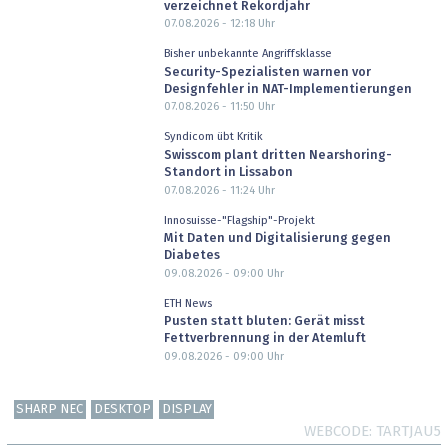
verzeichnet Rekordjahr
07.08.2026 - 12:18
Uhr
Bisher unbekannte Angriffsklasse
Security-Spezialisten warnen vor
Designfehler in NAT-Implementierungen
07.08.2026 - 11:50
Uhr
Syndicom übt Kritik
Swisscom plant dritten Nearshoring-
Standort in Lissabon
07.08.2026 - 11:24
Uhr
Innosuisse-"Flagship"-Projekt
Mit Daten und Digitalisierung gegen
Diabetes
09.08.2026 - 09:00
Uhr
ETH News
Pusten statt bluten: Gerät misst
Fettverbrennung in der Atemluft
09.08.2026 - 09:00
Uhr
SHARP NEC
DESKTOP
DISPLAY
WEBCODE
TARTJAU5