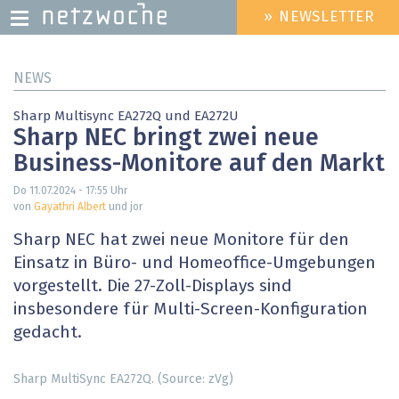
» NEWSLETTER
HEADER
MENU
Direkt
NEWS
zum
Inhalt
Sharp Multisync EA272Q und EA272U
Sharp NEC bringt zwei neue
Business-Monitore auf den Markt
Do 11.07.2024 - 17:55
Uhr
von
Gayathri Albert
und jor
Sharp NEC hat zwei neue Monitore für den
Einsatz in Büro- und Homeoffice-Umgebungen
vorgestellt. Die 27-Zoll-Displays sind
insbesondere für Multi-Screen-Konfiguration
gedacht.
Sharp MultiSync EA272Q. (Source: zVg)