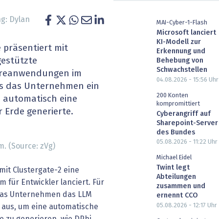
heit wird digital
IT for Health
g: Dylan
MAI-Cyber-1-Flash
Microsoft lanciert
chain
Artificial Intelligence
KI-Modell zur
 präsentiert mit
Erkennung und
SGVO
Finance 2030
gestützte
Behebung von
Schwachstellen
areanwendungen im
 Managed Services & Co.
Fintech & Insurtech
04.08.2026 - 15:56
Uhr
ess das Unternehmen ein
200 Konten
 automatisch eine
l Banking
Professional AV & Digital Signage
kompromittiert
 Erde generierte.
Cyberangriff auf
Sharepoint-Server
 Dossiers
» alle Specials
des Bundes
05.08.2026 - 11:22
Uhr
. (Source: zVg)
Michael Eidel
Twint legt
mit Clustergate-2 eine
Abteilungen
m für Entwickler lanciert. Für
zusammen und
 das Unternehmen das LLM
ernennt CCO
05.08.2026 - 12:17
Uhr
t aus, um eine automatische
e zu generieren, wie DPhi