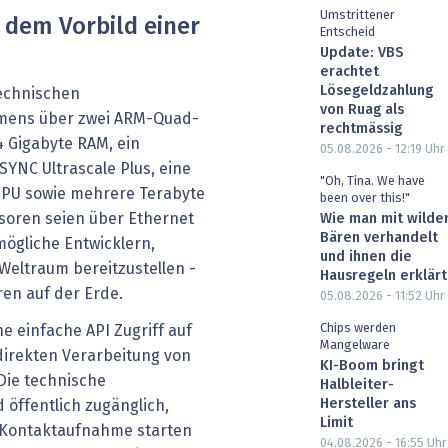
Umstrittener
 dem Vorbild einer
Entscheid
Update: VBS
erachtet
Lösegeldzahlung
technischen
von Ruag als
hmens über zwei ARM-Quad-
rechtmässig
4 Gigabyte RAM, ein
05.08.2026 - 12:19
Uhr
YNC Ultrascale Plus, eine
"Oh, Tina. We have
-GPU sowie mehrere Terabyte
been over this!"
soren seien über Ethernet
Wie man mit wilde
Bären verhandelt
ögliche Entwicklern,
und ihnen die
Weltraum bereitzustellen -
Hausregeln erklärt
ren auf der Erde.
05.08.2026 - 11:52
Uhr
Chips werden
e einfache API Zugriff auf
Mangelware
direkten Verarbeitung von
KI-Boom bringt
Die technische
Halbleiter-
Hersteller ans
 öffentlich zugänglich,
Limit
 Kontaktaufnahme starten
04.08.2026 - 16:55
Uhr