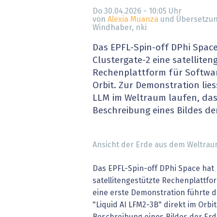
» alle News
Gesund
Do 30.04.2026 - 10:05
Uhr
von
Alexia Muanza
und Übersetzun
Windhaber, nki
Block
Das EPFL-Spin-off DPhi Space
EU-D
Clustergate-2 eine satelliten
Rechenplattform für Softw
XaaS,
Orbit. Zur Demonstration li
LLM im Weltraum laufen, das
Digita
Beschreibung eines Bildes der
» alle
Ansicht der Erde aus dem Weltraum
Das EPFL-Spin-off DPhi Space hat 
satellitengestützte Rechenplattfor
eine erste Demonstration führte
"Liquid AI LFM2-3B" direkt im Orbi
Beschreibung eines Bildes der Erd