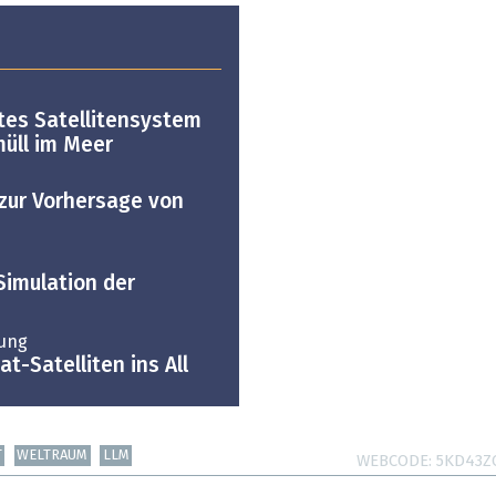
tes Satellitensystem
müll im Meer
zur Vorhersage von
Simulation der
ung
t-Satelliten ins All
T
WELTRAUM
LLM
WEBCODE
5KD43Z