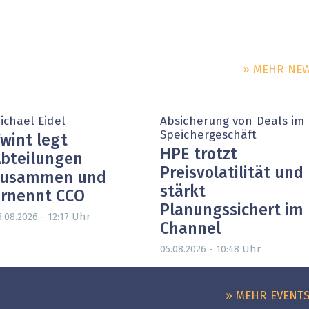
» MEHR NE
ichael Eidel
Absicherung von Deals im
Speichergeschäft
wint legt
HPE trotzt
bteilungen
Preisvolatilität und
zusammen und
stärkt
rnennt CCO
Planungssichert im
Uhr
.08.2026 - 12:17
Channel
Uhr
05.08.2026 - 10:48
» MEHR EVENT