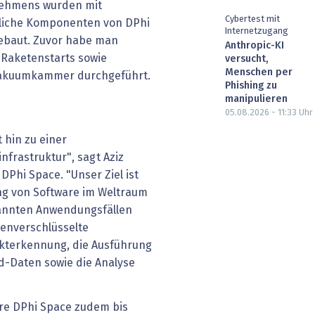
nehmens wurden mit
Cybertest mit
liche Komponenten von DPhi
Internetzugang
baut. Zuvor habe man
Anthropic-KI
s Raketenstarts sowie
versucht,
Menschen per
Vakuumkammer durchgeführt.
Phishing zu
manipulieren
05.08.2026 - 11:33
Uhr
t hin zu einer
nfrastruktur", sagt Aziz
DPhi Space. "Unser Ziel ist
ung von Software im Weltraum
nannten Anwendungsfällen
enverschlüsselte
kterkennung, die Ausführung
-Daten sowie die Analyse
ere DPhi Space zudem bis