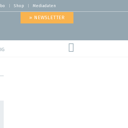
bo
Shop
Mediadaten
» NEWSLETTER
IG
are