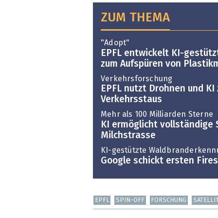
ZUM THEMA
"Adopt"
EPFL entwickelt KI-gestütz
zum Aufspüren von Plastik
Verkehrsforschung
EPFL nutzt Drohnen und KI 
Verkehrsstaus
Mehr als 100 Milliarden Sterne
KI ermöglicht vollständige 
Milchstrasse
KI-gestützte Waldbranderkenn
Google schickt ersten Firesa
EPFL
SPIN-OFF
FORSCHUNG
SATELLI