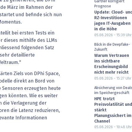
Gartner korrigiert
Prognose
 Ende März im Rahmen der
Update: Cloud- un
tartet und befinde sich nun
RZ-Investitionen
 Momentus.
jagen IT-Ausgaben
in die Höhe
ellit bei ersten Tests ein
05.08.2026 - 15:39
Uhr
r dieses mithilfe des LLMs
Blick in die Deepfake-
chliessend folgenden Satz
Zukunft
sehr detaillierte
Warum Vertrauen
ins sichtbare
eltraum."
Erscheinungsbild
nicht mehr reicht
lärten Ziels von DPhi Space,
05.08.2026 - 15:27
Uhr
odelle direkt an Bord von
Absicherung von Deal
te Sensoren erzeugten heute
im Speichergeschäft
gen könnten. Wie es weiter
HPE trotzt
h die Verlagerung der
Preisvolatilität un
stärkt
oren die Latenz reduzieren,
Planungssichert im
levante Informationen
Channel
05.08.2026 - 10:48
Uhr