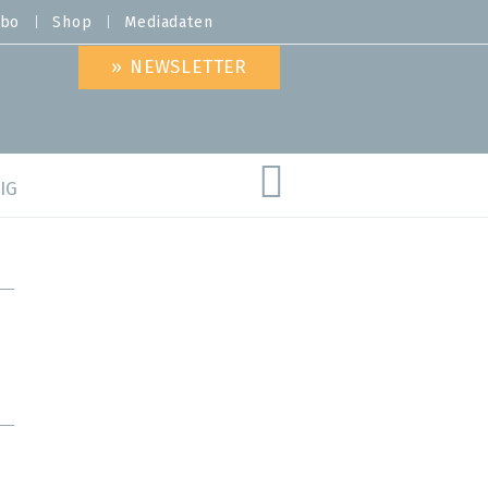
bo
Shop
Mediadaten
» NEWSLETTER
IG
are