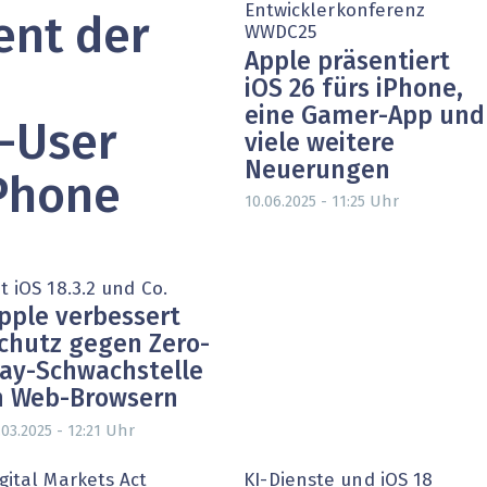
Entwicklerkonferenz
ent der
heit wird digital
IT for Health
WWDC25
Apple präsentiert
chain
Artificial Intelligence
iOS 26 fürs iPhone,
eine Gamer-App und
SGVO
Finance 2030
-User
viele weitere
Neuerungen
 Managed Services & Co.
Fintech & Insurtech
iPhone
Uhr
10.06.2025 - 11:25
l Banking
Professional AV & Digital Signage
 Dossiers
» alle Specials
t iOS 18.3.2 und Co.
pple verbessert
chutz gegen Zero-
ay-Schwachstelle
n Web-Browsern
Uhr
.03.2025 - 12:21
gital Markets Act
KI-Dienste und iOS 18