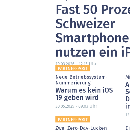
Fast 50 Proz
» alle News
Gesund
Block
Schweizer
EU-D
Smartphone
XaaS,
nutzen ein 
Digita
Uhr
19.03.2026 - 12:15
PARTNER-POST
» alle
Neue Betriebssystem-
Mi
Nummerierung
A
Warum es kein iOS
S
19 geben wird
D
i
Uhr
30.05.2025 - 09:03
13
PARTNER-POST
Zwei Zero-Day-Lücken
Di