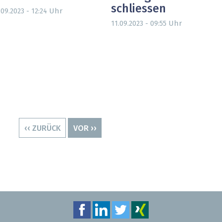
schliessen
Uhr
.09.2023 - 12:24
Uhr
11.09.2023 - 09:55
VORHERIGE
‹‹ ZURÜCK
NÄCHSTE
VOR ››
SEITE
SEITE