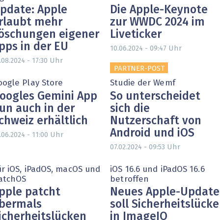
pdate: Apple
Die Apple-Keynote
rlaubt mehr
zur WWDC 2024 im
öschungen eigener
Liveticker
pps in der EU
Uhr
10.06.2024 - 09:47
Uhr
.08.2024 - 17:30
PARTNER-POST
oogle Play Store
Studie der Wemf
oogles Gemini App
So unterscheidet
un auch in der
sich die
chweiz erhältlich
Nutzerschaft von
Android und iOS
Uhr
.06.2024 - 11:00
Uhr
07.02.2024 - 09:53
ür iOS, iPadOS, macOS und
iOS 16.6 und iPadOS 16.6
atchOS
betroffen
pple patcht
Neues Apple-Update
bermals
soll Sicherheitslücke
icherheitslücken
in ImageIO