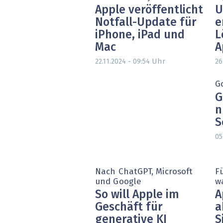
Apple veröffentlicht
U
Notfall-Update für
e
iPhone, iPad und
L
Mac
A
Uhr
22.11.2024 - 09:54
26
G
G
n
S
05
Nach ChatGPT, Microsoft
F
und Google
w
So will Apple im
A
Geschäft für
a
generative KI
S