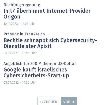
Nachfolgeregelung
Init7 übernimmt Internet-Provider
Origon
Uhr
12.12.2023 - 11:21
Präsenz in Frankreich
Bechtle schnappt sich Cybersecurity-
Dienstleister Apixit
Uhr
05.07.2023 - 10:56
Angeblich für 500 Millionen US-Dollar
Google kauft israelisches
Cybersicherheits-Start-up
Uhr
05.01.2022 - 11:36
Seitennummerierung
VORHERIGE
‹‹ ZURÜCK
NÄCHSTE
VOR ››