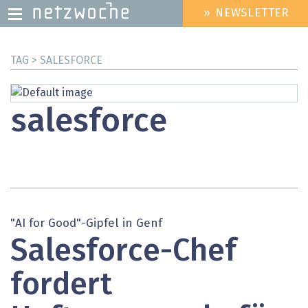
» NEWSLETTER
HEADER
MENU
Direkt
TAG > SALESFORCE
zum
Inhalt
salesforce
"AI for Good"-Gipfel in Genf
Salesforce-Chef
fordert