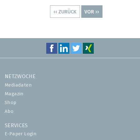
Seitennummerierung
VORHERIGE
‹‹ ZURÜCK
NÄCHSTE
VOR ››
SEITE
SEITE
NETZWOCHE
Mediadaten
Magazin
Shop
Abo
SERVICES
E-Paper Login