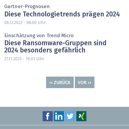
Gartner-Prognosen
Diese Technologietrends prägen 2024
Uhr
06.12.2023 - 08:00
Einschätzung von Trend Micro
Diese Ransomware-Gruppen sind
2024 besonders gefährlich
Uhr
27.11.2023 - 16:01
Seitennummerierung
VORHERIGE
‹‹ ZURÜCK
NÄCHSTE
VOR ››
SEITE
SEITE