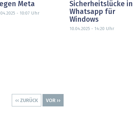
egen Meta
Sicherheitslücke in
Whatsapp für
Uhr
.04.2025 - 10:07
Windows
Uhr
10.04.2025 - 14:20
VORHERIGE
‹‹ ZURÜCK
NÄCHSTE
VOR ››
SEITE
SEITE