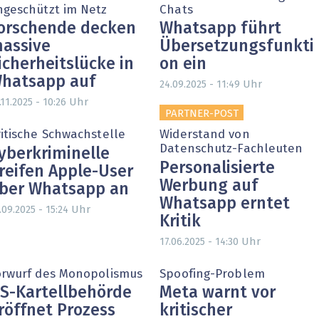
ngeschützt im Netz
Chats
orschende decken
Whatsapp führt
assive
Übersetzungsfunkti
icherheitslücke in
on ein
hatsapp auf
Uhr
24.09.2025 - 11:49
Uhr
.11.2025 - 10:26
PARTNER-POST
ritische Schwachstelle
Widerstand von
Datenschutz-Fachleuten
yberkriminelle
Personalisierte
reifen Apple-User
Werbung auf
ber Whatsapp an
Whatsapp erntet
Uhr
.09.2025 - 15:24
Kritik
Uhr
17.06.2025 - 14:30
orwurf des Monopolismus
Spoofing-Problem
S-Kartellbehörde
Meta warnt vor
röffnet Prozess
kritischer