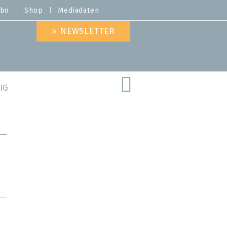
bo
Shop
Mediadaten
» NEWSLETTER
IG
are