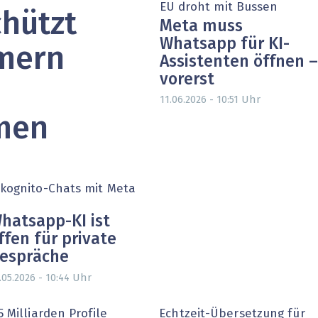
EU droht mit Bussen
hützt
heit wird digital
IT for Health
Meta muss
Whatsapp für KI-
chain
Artificial Intelligence
mern
Assistenten öffnen –
vorerst
SGVO
Finance 2030
Uhr
11.06.2026 - 10:51
 Managed Services & Co.
Fintech & Insurtech
men
l Banking
Professional AV & Digital Signage
 Dossiers
» alle Specials
nkognito-Chats mit Meta
hatsapp-KI ist
ffen für private
espräche
Uhr
.05.2026 - 10:44
5 Milliarden Profile
Echtzeit-Übersetzung für