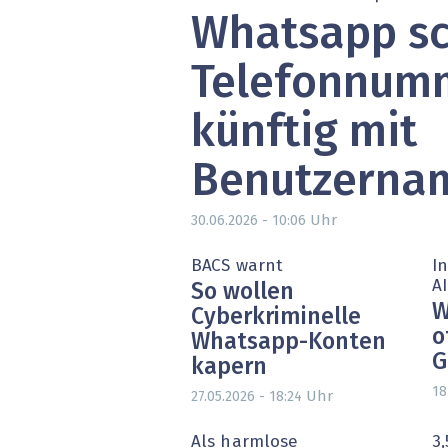
Whatsapp sc
» alle News
Gesund
Block
Telefonnum
EU-D
künftig mit
XaaS,
Benutzerna
Digita
Uhr
30.06.2026 - 10:06
» alle
BACS warnt
I
AI
So wollen
W
Cyberkriminelle
o
Whatsapp-Konten
G
kapern
18
Uhr
27.05.2026 - 18:24
Als harmlose
3,