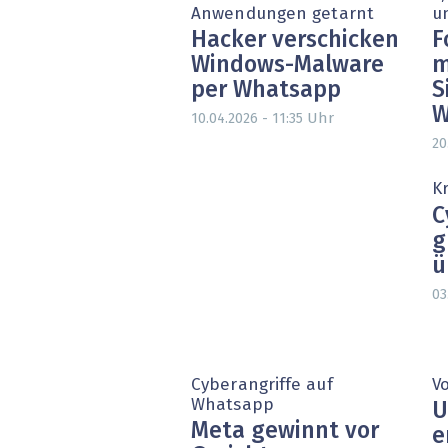
Anwendungen getarnt
u
Hacker verschicken
F
Windows-Malware
m
per Whatsapp
S
W
Uhr
10.04.2026 - 11:35
20
K
C
g
ü
03
Cyberangriffe auf
V
Whatsapp
U
Meta gewinnt vor
e