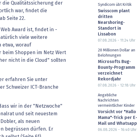
r die Qualitätssicherung der
Syndicom übt Kritik
tlich war, findet die
Swisscom plant
dritten
ab Seite 22.
Nearshoring-
Standort in
 Web Award ist, findet in ­
Lissabon
türlich viele weitere
07.08.2026 - 11:24
Uhr
n etwa, worauf
20 Millionen Dollar an
r beim Shoppen im Netz Wert
Belohnungen
er nicht in die Cloud" sollten
Microsofts Bug-
Bounty-Programm
verzeichnet
r erfahren Sie unter
Rekordjahr
07.08.2026 - 12:18
Uhr
der Schweizer ICT-Branche
Angebliche
Nachrichten
vermeintlicher Kinder
dass wir in der "Netzwoche"
Vorsicht vor "Hallo
onalrat und seit neuestem
Mama"-Trick per E
 Dobler, als neuen
Mail und Whatsapp
n begrüssen dürfen. Er
06.08.2026 - 16:40
Uhr
h selbst (Seite 61).