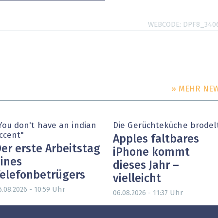
WEBCODE
DPF8_340
» MEHR NE
You don't have an indian
Die Gerüchteküche brodel
ccent"
Apples faltbares
er erste Arbeitstag
iPhone kommt
ines
dieses Jahr –
elefonbetrügers
vielleicht
Uhr
6.08.2026 - 10:59
Uhr
06.08.2026 - 11:37