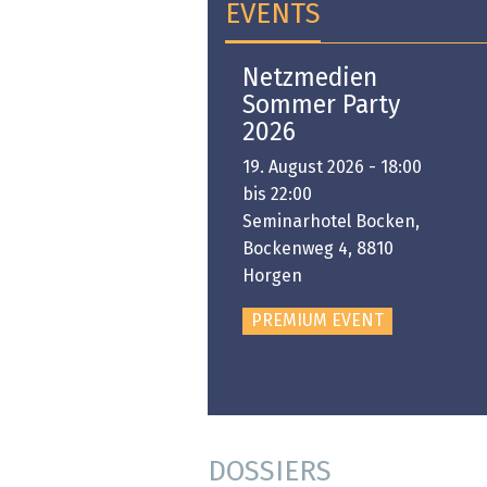
EVENTS
Open-i 2026 | The
Netzmedien
Swiss Innovation
Sommer Party
Platform
2026
6. November 2026 -
19. August 2026 - 18:00
:00 bis 18:00
bis 22:00
ongresshaus Zürich
Seminarhotel Bocken,
Bockenweg 4, 8810
PREMIUM EVENT
Horgen
PREMIUM EVENT
DOSSIERS