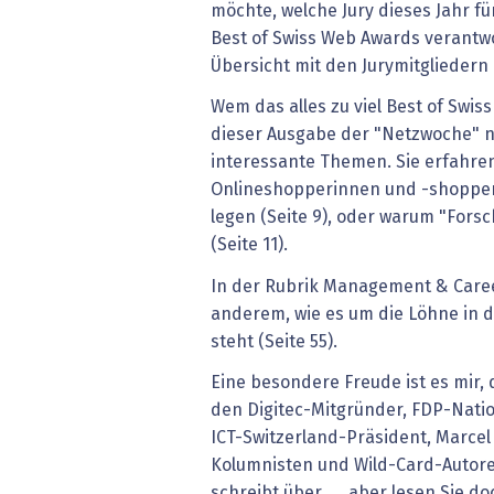
möchte, welche Jury dieses Jahr fü
Best of Swiss Web Awards verantwor
Übersicht mit den Jurymitgliedern 
Wem das alles zu viel Best of Swiss
dieser Ausgabe der "Netzwoche" na
interessante Themen. Sie erfahre
Onlineshopperinnen und -shoppe
legen (Seite 9), oder warum "Forsch
(Seite 11).
In der Rubrik Management & Caree
anderem, wie es um die Löhne in 
steht ­(Seite 55).
Eine besondere Freude ist es mir, 
den Digitec-Mitgründer, FDP-Nati
ICT-­Switzerland-Präsident, Marcel
Kolumnisten und Wild-Card-Autore
schreibt über ..., aber lesen Sie doc