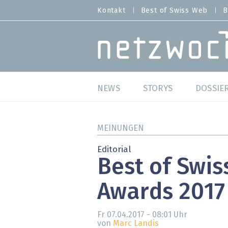
Direkt
Kontakt
Best of Swiss Web
B
HEADER
zum
MENU
Inhalt
MAIN NAVIGATION
NEWS
STORYS
DOSSIE
Live
Best o
MEINUNGEN
Wild Card
Best o
Editorial
Best of Swi
Studien
Best o
Awards 2017
Meinungen
SAP S
Hands-on
Arbei
Fr 07.04.2017 - 08:01
Uhr
von
Marc Landis