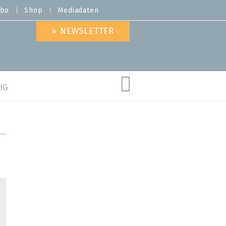
bo
Shop
Mediadaten
» NEWSLETTER
IG
are