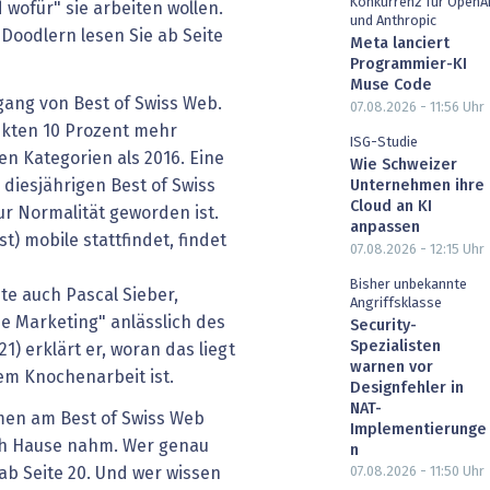
Konkurrenz für OpenA
wofür" sie arbeiten wollen.
und Anthropic
Doodlern lesen Sie ab ­Seite
Meta lanciert
Programmier-KI
Muse Code
rgang von Best of Swiss Web.
07.08.2026 - 11:56
Uhr
ekten 10 Prozent mehr
ISG-Studie
n Kategorien als 2016. Eine
Wie Schweizer
 diesjährigen Best of Swiss
Unternehmen ihre
Cloud an KI
ur Normalität geworden ist.
anpassen
) mobile stattfindet, findet
07.08.2026 - 12:15
Uhr
Bisher unbekannte
te auch Pascal Sieber,
Angriffsklasse
ne Marketing" anlässlich des
Security-
Spezialisten
1) ­erklärt er, woran das liegt
warnen vor
em ­Knochenarbeit ist.
Designfehler in
NAT-
men am Best of Swiss Web
Implementierunge
ch Hause nahm. Wer genau
n
b Seite 20. Und wer wissen
07.08.2026 - 11:50
Uhr