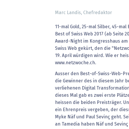
» alle News
Gesund
Marc Landis, Chefredaktor
Block
11-mal Gold, 25-mal Silber, 45-mal 
EU-D
Best of Swiss Web 2017 (ab Seite 
Award-Night im Kongresshaus am 6
XaaS,
Swiss Web gekürt, den die "Netzw
19. April würdigen wird. Wie er heis
Digita
www.netzwoche.ch.
Ausser den Best-of-Swiss-Web-Pre
» alle
die Gewinner des in diesem Jahr be
verliehenen Digital Transformation
dieses Mal gab es zwei erste Plätz
heissen die ­beiden Preisträger. U
ein Ehrenpreis vergeben, der die
Myke Näf und Paul ­Sevinç geht. S
an Tamedia haben Näf und Sevinç Z