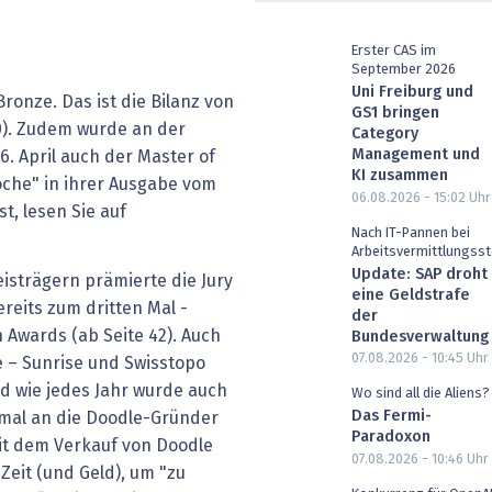
heit wird digital
IT for Health
Erster CAS im
September 2026
chain
Artificial Intelligence
Uni Freiburg und
Bronze. Das ist die Bilanz von
GS1 bringen
SGVO
Finance 2030
20). Zudem wurde an der
Category
Management und
. April auch der Master of
KI zusammen
 Managed Services & Co.
Fintech & Insurtech
oche" in ihrer Ausgabe vom
06.08.2026 - 15:02
Uhr
st, lesen Sie auf
l Banking
Professional AV & Digital Signage
Nach IT-Pannen bei
Arbeitsvermittlungsst
Update: SAP droht
isträgern prämierte die Jury
 Dossiers
» alle Specials
eine Geldstrafe
reits zum dritten Mal ­
der
 Awards (ab Seite 42). Auch
Bundesverwaltung
07.08.2026 - 10:45
Uhr
e – Sunrise und Swisstopo
nd wie jedes Jahr wurde auch
Wo sind all die Aliens?
Das Fermi-
smal an die Doodle-Gründer
Paradoxon
eit dem Verkauf von Doodle
07.08.2026 - 10:46
Uhr
eit (und Geld), um "zu