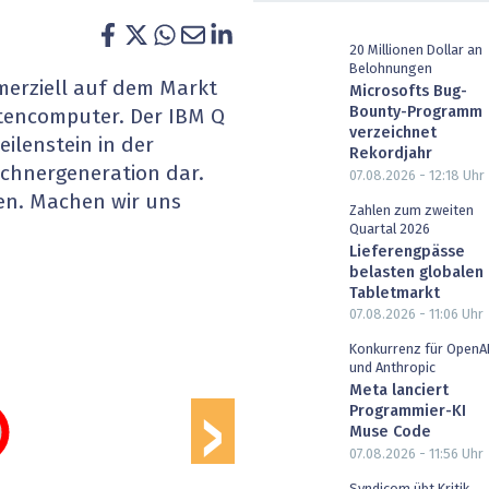
heit wird digital
IT for Health
20 Millionen Dollar an
Belohnungen
chain
Artificial Intelligence
mmerziell auf dem Markt
Microsofts Bug-
Bounty-Programm
tencomputer. Der IBM Q
SGVO
Finance 2030
verzeichnet
eilenstein in der
Rekordjahr
chnergeneration dar.
07.08.2026 - 12:18
Uhr
 Managed Services & Co.
Fintech & Insurtech
en. Machen wir uns
Zahlen zum zweiten
Quartal 2026
l Banking
Professional AV & Digital Signage
Lieferengpässe
belasten globalen
 Dossiers
» alle Specials
Tabletmarkt
07.08.2026 - 11:06
Uhr
›
Konkurrenz für OpenA
und Anthropic
Meta lanciert
Programmier-KI
Muse Code
07.08.2026 - 11:56
Uhr