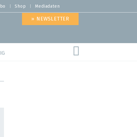
bo
Shop
Mediadaten
» NEWSLETTER
IG
are