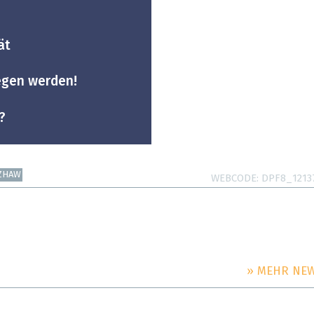
ät
egen werden!
?
ZHAW
WEBCODE
DPF8_1213
» MEHR NE