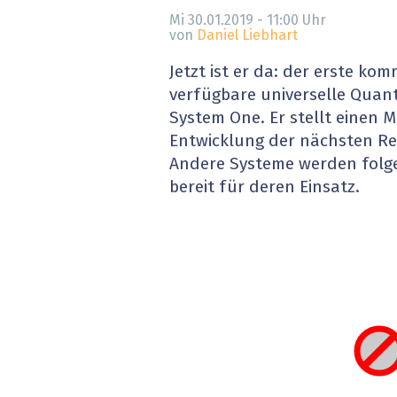
» alle News
Gesund
Mi 30.01.2019 - 11:00
Uhr
von
Daniel Liebhart
Block
Jetzt ist er da: der erste ko
verfügbare universelle Quan
EU-D
System One. Er stellt einen M
Entwicklung der nächsten Re
XaaS,
Andere Systeme werden folg
bereit für deren Einsatz.
Digita
» alle