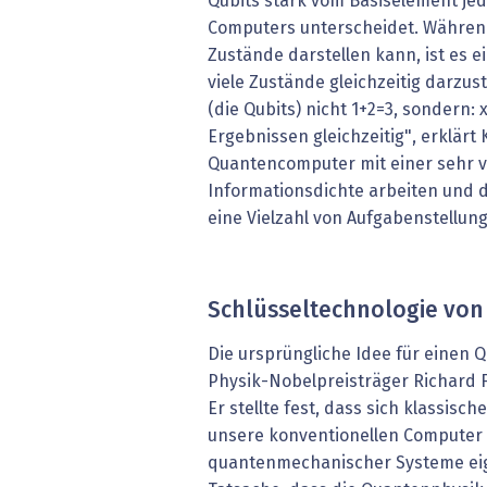
Qubits stark vom Basiselement je
Computers unterscheidet. Während 
Zustände darstellen kann, ist es e
viele Zustände gleichzeitig darzus
(die Qubits) nicht 1+2=3, sondern: 
Ergebnissen gleichzeitig", erklärt
Quantencomputer mit einer sehr v
Informationsdichte arbeiten und da
eine Vielzahl von Aufgabenstellung
Schlüsseltechnologie vo
Die ursprüngliche Idee für einen
Physik-Nobelpreisträger Richard 
Er stellte fest, dass sich klassisc
unsere konventionellen Computer –
quantenmechanischer Systeme eig