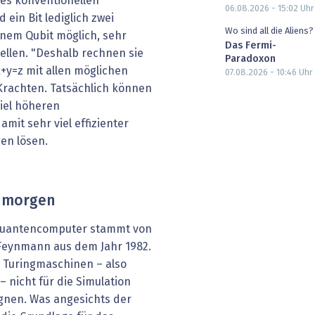
des konventionellen
06.08.2026 - 15:02
Uhr
ein Bit lediglich zwei
Wo sind all die Aliens?
inem Qubit möglich, sehr
Das Fermi-
tellen. "Deshalb rechnen sie
Paradoxon
x+y=z mit allen möglichen
07.08.2026 - 10:46
Uhr
 Krachten. Tatsächlich können
iel höheren
mit sehr viel effizienter
en lösen.
n morgen
 Quantencomputer stammt von
Feynmann aus dem Jahr 1982.
he Turingmaschinen – also
 nicht für die Simulation
nen. Was angesichts der