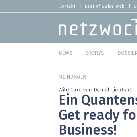
Direkt
Kontakt
Best of Swiss Web
B
HEADER
zum
MENU
Inhalt
MAIN NAVIGATION
NEWS
STORYS
DOSSIE
Live
Best o
MEINUNGEN
Wild Card
Best o
Wild Card von Daniel Liebhart
Ein Quanten
Studien
Best o
Get ready fo
Meinungen
SAP S
Business!
Hands-on
Arbei