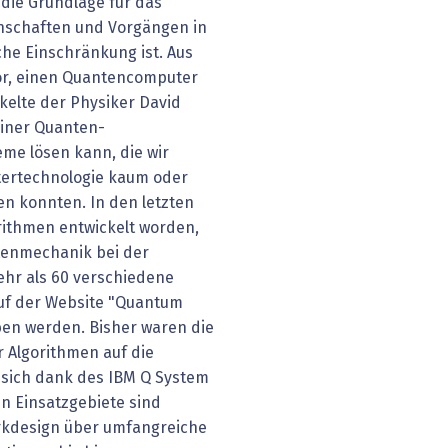
die Grundlage für das
nschaften und Vorgängen in
iche Einschränkung ist. Aus
r, einen Quantencomputer
kelte der Physiker David
einer Quanten-
eme lösen kann, die wir
tertechnologie kaum oder
en konnten. In den letzten
orithmen entwickelt worden,
ntenmechanik bei der
hr als 60 verschiedene
uf der Website "Quantum
ben werden. Bisher waren die
r Algorithmen auf die
 sich dank des IBM Q System
n Einsatzgebiete sind
erkdesign über umfangreiche