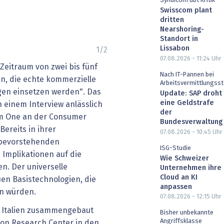
Syndicom übt Kritik
Swisscom plant
dritten
Nearshoring-
Standort in
Lissabon
1
/
2
07.08.2026 - 11:24
Uhr
 Zeitraum von zwei bis fünf
Nach IT-Pannen bei
, die echte kommerzielle
Arbeitsvermittlungsst
n einsetzen werden". Das
Update: SAP droht
eine Geldstrafe
n einem Interview anlässlich
der
m One an der Consumer
Bundesverwaltung
Bereits in ihrer
07.08.2026 - 10:45
Uhr
 bevorstehenden
ISG-Studie
Implikationen auf die
Wie Schweizer
n. Der universelle
Unternehmen ihre
Cloud an KI
en Basistechnologien, die
anpassen
n würden.
07.08.2026 - 12:15
Uhr
n Italien zusammengebaut
Bisher unbekannte
Angriffsklasse
son Research Center in den