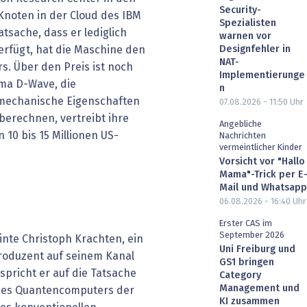
Security-
 Knoten in der Cloud des IBM
Spezialisten
atsache, dass er lediglich
warnen vor
Designfehler in
verfügt, hat die Maschine den
NAT-
s. Über den Preis ist noch
Implementierunge
rma D-Wave, die
n
nmechanische Eigenschaften
07.08.2026 - 11:50
Uhr
erechnen, vertreibt ihre
Angebliche
10 bis 15 Millionen US-
Nachrichten
vermeintlicher Kinder
Vorsicht vor "Hallo
Mama"-Trick per E
Mail und Whatsapp
06.08.2026 - 16:40
Uhr
Erster CAS im
September 2026
einte Christoph Krachten, ein
Uni Freiburg und
Produzent auf seinem Kanal
GS1 bringen
 spricht er auf die Tatsache
Category
Management und
ines Quantencomputers der
KI zusammen