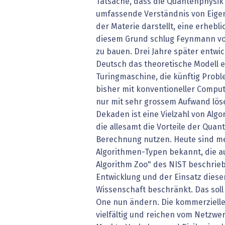
Tatsache, dass die Quantenphysik 
umfassende Verständnis von Eige
der Materie darstellt, eine erhebl
diesem Grund schlug Feynmann vo
zu bauen. Drei Jahre später entwic
Deutsch das theoretische Modell 
Turingmaschine, die künftig Probl
bisher mit konventioneller Compu
nur mit sehr gros­sem Aufwand lös
Dekaden ist eine Vielzahl von Alg
die allesamt die Vorteile der Qua
Berechnung nutzen. Heute sind me
Algorithmen-Typen bekannt, die a
Algorithm Zoo" des NIST beschrie
Entwicklung und der Einsatz diese
Wissenschaft beschränkt. Das soll
One nun ändern. Die kommerzielle
vielfältig und reichen vom Netzw