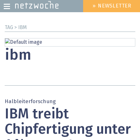
» NEWSLETTER
HEADER
MENU
Direkt
TAG > IBM
zum
Inhalt
ibm
Halbleiterforschung
IBM treibt
Chipfertigung unter