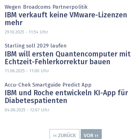
Wegen Broadcoms Partnerpolitik
IBM verkauft keine VMware-Lizenzen
mehr
Uhr
29.10.2025 - 11:54
Starling soll 2029 laufen
IBM will ersten Quantencomputer mit
Echtzeit-Fehlerkorrektur bauen
Uhr
11.06.2025 - 11:00
Accu-Chek Smartguide Predict App
IBM und Roche entwickeln KI-App für
Diabetespatienten
Uhr
04.06.2025 - 12:07
Seitennummerierung
VORHERIGE
‹‹ ZURÜCK
NÄCHSTE
VOR ››