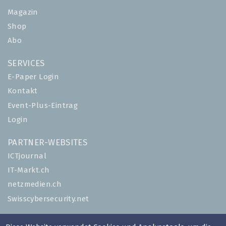
Magazin
Shop
Abo
SERVICES
E-Paper Login
Kontakt
Event-Plus-Eintrag
Login
PARTNER-WEBSITES
ICTjournal
IT-Markt.ch
netzmedien.ch
Swisscybersecurity.net
© NETZMEDIEN AG 2026