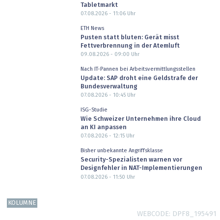
Tabletmarkt
07.08.2026 - 11:06
Uhr
ETH News
Pusten statt bluten: Gerät misst
Fettverbrennung in der Atemluft
09.08.2026 - 09:00
Uhr
Nach IT-Pannen bei Arbeitsvermittlungsstellen
Update: SAP droht eine Geldstrafe der
Bundesverwaltung
07.08.2026 - 10:45
Uhr
ISG-Studie
Wie Schweizer Unternehmen ihre Cloud
an KI anpassen
07.08.2026 - 12:15
Uhr
Bisher unbekannte Angriffsklasse
Security-Spezialisten warnen vor
Designfehler in NAT-Implementierungen
07.08.2026 - 11:50
Uhr
KOLUMNE
WEBCODE
DPF8_195491