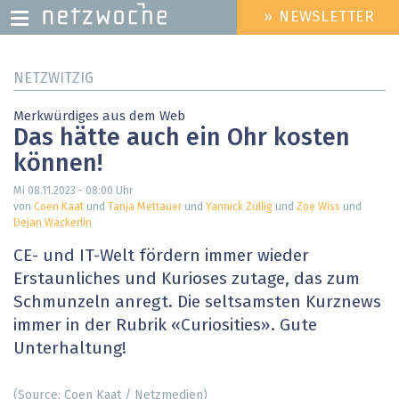
» NEWSLETTER
HEADER
MENU
Direkt
NETZWITZIG
zum
Inhalt
Merkwürdiges aus dem Web
Das hätte auch ein Ohr kosten
können!
Mi 08.11.2023 - 08:00
Uhr
von
Coen Kaat
und
Tanja Mettauer
und
Yannick Züllig
und
Zoe Wiss
und
Dejan Wäckerlin
CE- und IT-Welt fördern immer wieder
Erstaunliches und Kurioses zutage, das zum
Schmunzeln anregt. Die seltsamsten ­Kurznews
immer in der Rubrik «Curiosities». Gute
Unterhaltung!
(Source: Coen Kaat / Netzmedien)