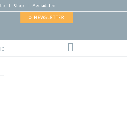
bo
Shop
Mediadaten
» NEWSLETTER
IG
are