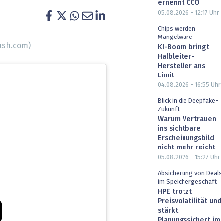
ernennt CCO
heit wird digital
IT for Health
05.08.2026 - 12:17
Uhr
Chips werden
chain
Artificial Intelligence
Mangelware
ash.com)
KI-Boom bringt
Halbleiter-
SGVO
Finance 2030
Hersteller ans
Limit
 Managed Services & Co.
Fintech & Insurtech
04.08.2026 - 16:55
Uhr
Blick in die Deepfake-
l Banking
Professional AV & Digital Signage
Zukunft
Warum Vertrauen
 Dossiers
» alle Specials
ins sichtbare
Erscheinungsbild
nicht mehr reicht
05.08.2026 - 15:27
Uhr
Absicherung von Deal
im Speichergeschäft
HPE trotzt
Preisvolatilität un
stärkt
Planungssichert im