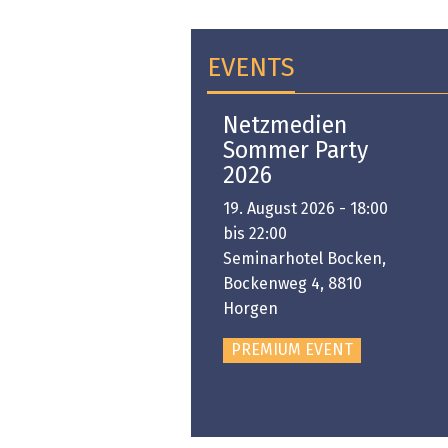
EVENTS
Open-i 2026 | The
Netzmedien
Swiss Innovation
Sommer Party
Platform
2026
6. November 2026 -
19. August 2026 - 18:00
:00 bis 18:00
bis 22:00
ongresshaus Zürich
Seminarhotel Bocken,
Bockenweg 4, 8810
PREMIUM EVENT
Horgen
PREMIUM EVENT