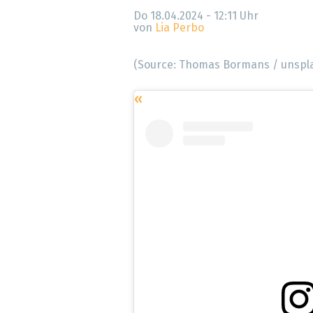
» alle News
Gesund
Do 18.04.2024 - 12:11
Uhr
von
Lia Perbo
Block
(Source: Thomas Bormans / unspl
EU-D
XaaS,
Digita
» alle