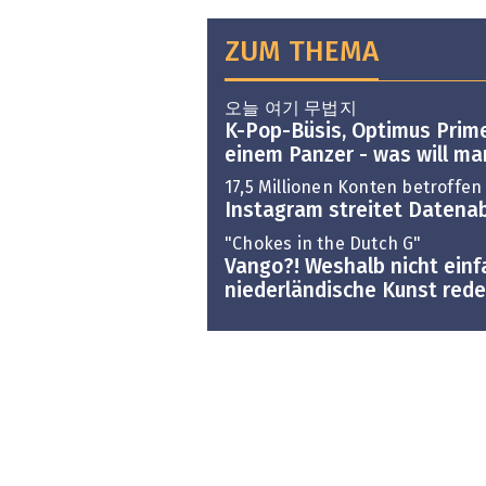
ZUM THEMA
오늘 여기 무법지
K-Pop-Büsis, Optimus Prime
einem Panzer - was will m
17,5 Millionen Konten betroffen
Instagram streitet Datenab
"Chokes in the Dutch G"
Vango?! Weshalb nicht einf
niederländische Kunst red