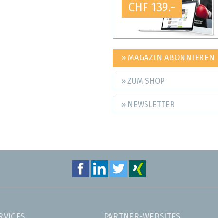
CHF 139.-
» MAGAZIN ABONNIEREN
» ZUM SHOP
» NEWSLETTER
RVICES
PARTNER-WEBSITES