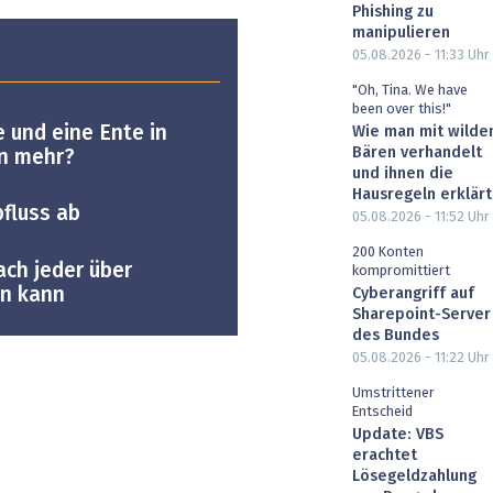
Phishing zu
manipulieren
05.08.2026 - 11:33
Uhr
"Oh, Tina. We have
been over this!"
 und eine Ente in
Wie man mit wilde
Bären verhandelt
an mehr?
und ihnen die
Hausregeln erklärt
fluss ab
05.08.2026 - 11:52
Uhr
200 Konten
ach jeder über
kompromittiert
en kann
Cyberangriff auf
Sharepoint-Server
des Bundes
05.08.2026 - 11:22
Uhr
Umstrittener
Entscheid
Update: VBS
erachtet
Lösegeldzahlung