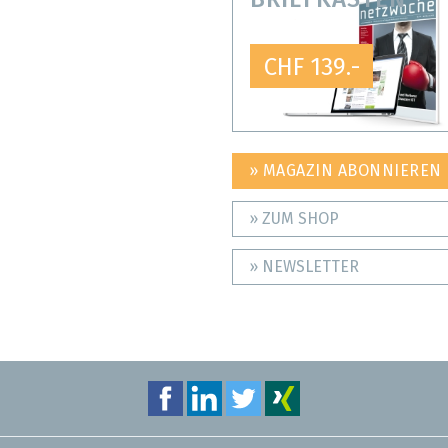
CHF 139.-
» MAGAZIN ABONNIEREN
» ZUM SHOP
» NEWSLETTER