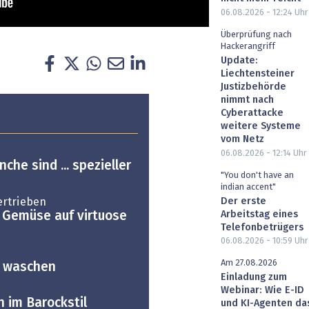
06.08.2026 - 12:24
Uhr
Überprüfung nach
Hackerangriff
Update:
Liechtensteiner
Justizbehörde
nimmt nach
Cyberattacke
weitere Systeme
vom Netz
06.08.2026 - 12:14
Uhr
che sind ... spezieller
"You don't have an
indian accent"
ertrieben
Der erste
Arbeitstag eines
 Gemüse auf virtuose
Telefonbetrügers
06.08.2026 - 10:59
Uhr
Am 27.08.2026
l waschen
Einladung zum
Webinar: Wie E-ID
h im Barockstil
und KI-Agenten da