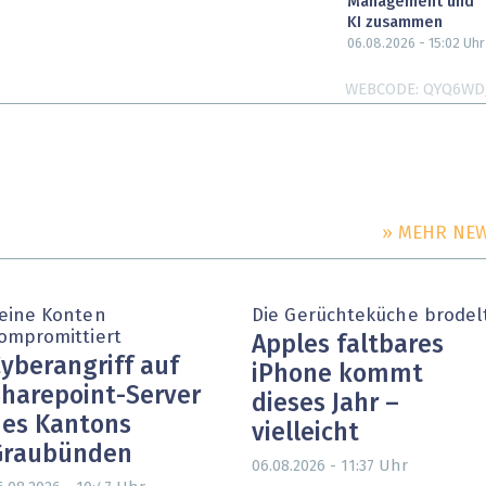
Management und
KI zusammen
06.08.2026 - 15:02
Uhr
WEBCODE
QYQ6WD
» MEHR NE
eine Konten
Die Gerüchteküche brodel
ompromittiert
Apples faltbares
yberangriff auf
iPhone kommt
harepoint-Server
dieses Jahr –
es Kantons
vielleicht
Graubünden
Uhr
06.08.2026 - 11:37