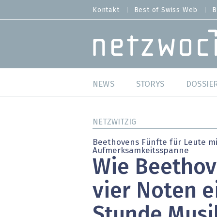
Direkt
Kontakt
Best of Swiss Web
B
HEADER
zum
MENU
Inhalt
MAIN NAVIGATION
NEWS
STORYS
DOSSIE
Live
Best o
NETZWITZIG
Wild Card
Best o
Beethovens Fünfte für Leute mi
Aufmerksamkeitsspanne
Studien
Best o
Wie Beethov
Meinungen
SAP S
vier Noten e
Hands-on
Arbei
Stunde Musi