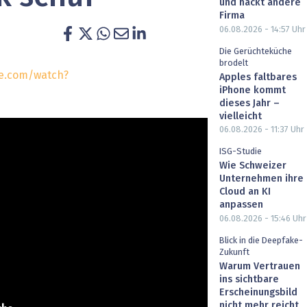
und hackt andere
heit wird digital
IT for Health
Firma
06.08.2026 - 14:57
Uhr
chain
Artificial Intelligence
Die Gerüchteküche
brodelt
e.com/watch?
Apples faltbares
SGVO
Finance 2030
iPhone kommt
dieses Jahr –
 Managed Services & Co.
Fintech & Insurtech
vielleicht
06.08.2026 - 11:37
Uhr
l Banking
Professional AV & Digital Signage
ISG-Studie
Wie Schweizer
 Dossiers
» alle Specials
Unternehmen ihre
Cloud an KI
anpassen
06.08.2026 - 15:46
Uhr
Blick in die Deepfake-
Zukunft
Warum Vertrauen
ins sichtbare
Erscheinungsbild
nicht mehr reicht