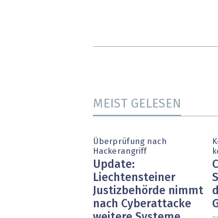
MEIST GELESEN
Überprüfung nach
K
Hackerangriff
k
Update:
C
Liechtensteiner
S
Justizbehörde nimmt
d
nach Cyberattacke
weitere Systeme