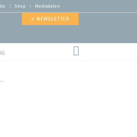
bo
Shop
Mediadaten
» NEWSLETTER
IG
are