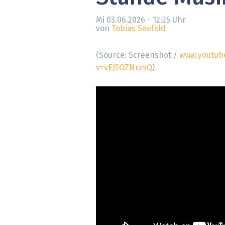
» alle News
Gesund
Mi 03.06.2026 - 12:25
Uhr
von
Tobias Seefeld
Block
(Source: Screenshot /
www.youtub
EU-D
v=vEJ5OZNrzsQ
)
XaaS,
Digita
» alle