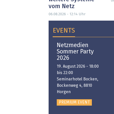
0
vom Netz
Uhr
06.08.2026 - 12:14
EVENTS
Open-i 2026 | The
Netzmedien
Swiss Innovation
Sommer Party
Platform
2026
6. November 2026 -
19. August 2026 - 18:00
:00 bis 18:00
bis 22:00
ongresshaus Zürich
Seminarhotel Bocken,
Bockenweg 4, 8810
PREMIUM EVENT
Horgen
PREMIUM EVENT