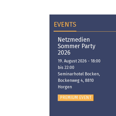
EVENTS
Open-i 2026 | The
Netzmedien
Swiss Innovation
Sommer Party
Platform
2026
6. November 2026 -
19. August 2026 - 18:00
:00 bis 18:00
bis 22:00
ongresshaus Zürich
Seminarhotel Bocken,
Bockenweg 4, 8810
PREMIUM EVENT
Horgen
PREMIUM EVENT