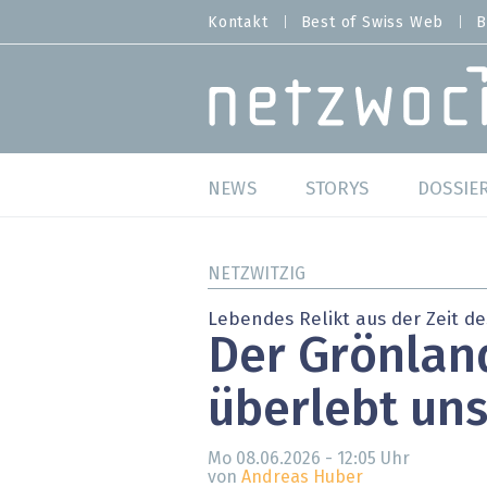
Direkt
Kontakt
Best of Swiss Web
B
HEADER
zum
MENU
Inhalt
MAIN NAVIGATION
NEWS
STORYS
DOSSIE
Live
Best o
NETZWITZIG
Wild Card
Best o
Lebendes Relikt aus der Zeit de
Der Grönlan
Studien
Best o
überlebt uns
Meinungen
SAP S
Hands-on
Arbei
Mo 08.06.2026 - 12:05
Uhr
von
Andreas Huber