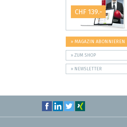
CHF 139.-
» MAGAZIN ABONNIEREN
» ZUM SHOP
» NEWSLETTER