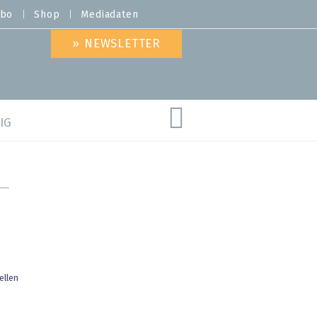
bo
Shop
Mediadaten
» NEWSLETTER
IG
are
ellen