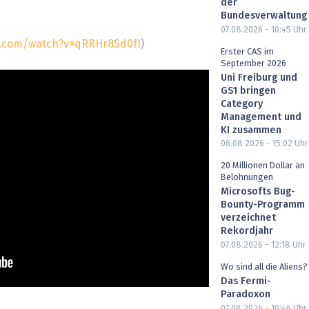
der
heit wird digital
IT for Health
Bundesverwaltung
07.08.2026 - 10:45
Uhr
.com/watch?v=qRRHr8Sd0fI
)
chain
Artificial Intelligence
Erster CAS im
September 2026
Uni Freiburg und
SGVO
Finance 2030
GS1 bringen
Category
 Managed Services & Co.
Fintech & Insurtech
Management und
KI zusammen
06.08.2026 - 15:02
Uhr
l Banking
Professional AV & Digital Signage
20 Millionen Dollar an
Belohnungen
 Dossiers
» alle Specials
Microsofts Bug-
Bounty-Programm
verzeichnet
Rekordjahr
07.08.2026 - 12:18
Uhr
Wo sind all die Aliens?
Das Fermi-
Paradoxon
07.08.2026 - 10:46
Uhr