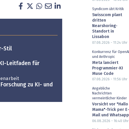
Syndicom übt Kritik
Swisscom plant
dritten
Nearshoring-
Standort in
Lissabon
07.08.2026 - 11:24
Uhr
-Stil
Konkurrenz für OpenA
und Anthropic
Meta lanciert
KI-Leitfaden für
Programmier-KI
Muse Code
menarbeit
07.08.2026 - 11:56
Uhr
 Forschung zu KI- und
Angebliche
Nachrichten
vermeintlicher Kinder
Vorsicht vor "Hallo
Mama"-Trick per E
Mail und Whatsapp
06.08.2026 - 16:40
Uhr