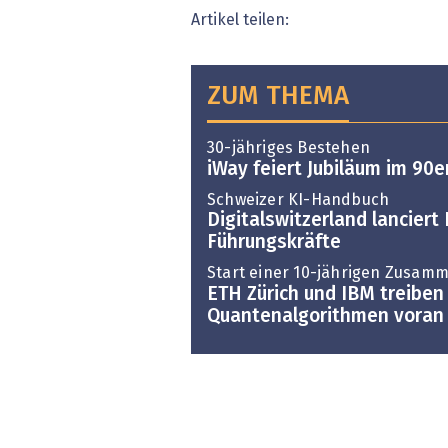
Artikel teilen:
ZUM THEMA
30-jähriges Bestehen
iWay feiert Jubiläum im 90er
Schweizer KI-Handbuch
Digitalswitzerland lanciert 
Führungskräfte
Start einer 10-jährigen Zusam
ETH Zürich und IBM treiben
Quantenalgorithmen voran