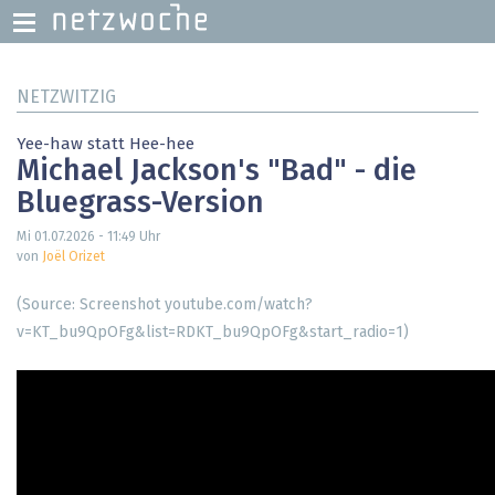
Direkt
NETZWITZIG
zum
Inhalt
Yee-haw statt Hee-hee
Michael Jackson's "Bad" - die
Bluegrass-Version
Mi 01.07.2026 - 11:49
Uhr
von
Joël Orizet
(Source: Screenshot youtube.com/watch?
v=KT_bu9QpOFg&list=RDKT_bu9QpOFg&start_radio=1)