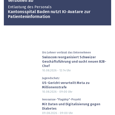
Versionen ab
Entlastung des Personals
Kantonsspital Baden nutzt KI-Avatare zur
Patienteninformation
Urs Lehner verlässt das Unternehmen
Swisscom reorganisiert Schweizer
Geschäftsführung und sucht neuen B2B-
Chef
10.08.2026 - 12:14
Uhr
Jugendschutz
US-Gericht verurteilt Meta zu
Millionenstrafe
10.08.2026 - 09:00
Uhr
Innosuisse-"Flagship"-Projekt
Mit Daten und Digitalisierung gegen
Diabetes
09.08.2026 - 09:00
Uhr