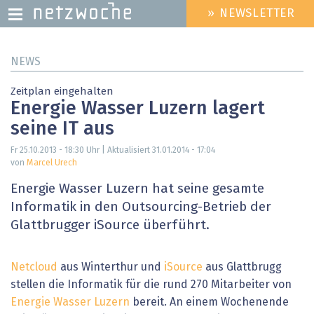
» NEWSLETTER
HEADER
MENU
Direkt
NEWS
zum
Inhalt
Zeitplan eingehalten
Energie Wasser Luzern lagert
seine IT aus
Fr 25.10.2013 - 18:30
Uhr | Aktualisiert
31.01.2014 - 17:04
von
Marcel Urech
Energie Wasser Luzern hat seine gesamte
Informatik in den Outsourcing-Betrieb der
Glattbrugger iSource überführt.
Netcloud
aus Winterthur und
iSource
aus Glattbrugg
stellen die Informatik für die rund 270 Mitarbeiter von
Energie Wasser Luzern
bereit. An einem Wochenende