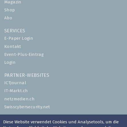
Magazin
Shop
Abo
SERVICES
E-Paper Login
Kontakt
Event-Plus-Eintrag
Login
PARTNER-WEBSITES
ICTjournal
IT-Markt.ch
netzmedien.ch
Swisscybersecurity.net
© NETZMEDIEN AG 2026
Diese Website verwendet Cookies und Analysetools, um die