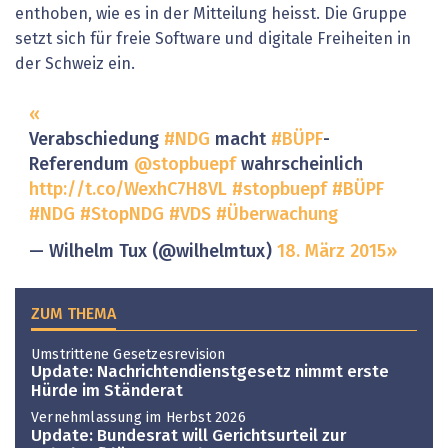
enthoben, wie es in der Mitteilung heisst. Die Gruppe
setzt sich für freie Software und digitale Freiheiten in
der Schweiz ein.
Verabschiedung
#NDG
macht
#BÜPF
-
Referendum
@stopbuepf
wahrscheinlich
http://t.co/WexhC7H8VL
#stopbuepf
#BÜPF
#NDG
#StopNDG
#VDS
#Überwachung
— Wilhelm Tux (@wilhelmtux)
18. März 2015
ZUM THEMA
Umstrittene Gesetzesrevision
Update: Nachrichtendienstgesetz nimmt erste
Hürde im Ständerat
Vernehmlassung im Herbst 2026
Update: Bundesrat will Gerichtsurteil zur