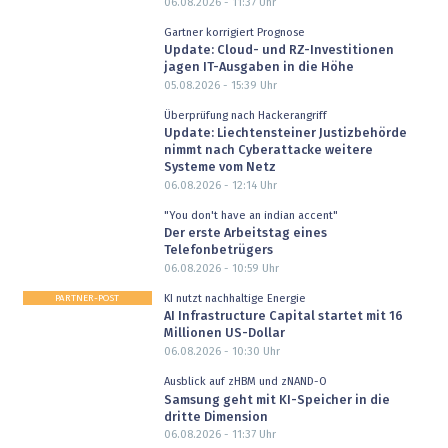
06.08.2026 - 11:37
Uhr
Gartner korrigiert Prognose
Update: Cloud- und RZ-Investitionen
jagen IT-Ausgaben in die Höhe
05.08.2026 - 15:39
Uhr
Überprüfung nach Hackerangriff
Update: Liechtensteiner Justizbehörde
nimmt nach Cyberattacke weitere
Systeme vom Netz
06.08.2026 - 12:14
Uhr
"You don't have an indian accent"
Der erste Arbeitstag eines
Telefonbetrügers
06.08.2026 - 10:59
Uhr
PARTNER-POST
KI nutzt nachhaltige Energie
AI Infrastructure Capital startet mit 16
Millionen US-Dollar
06.08.2026 - 10:30
Uhr
Ausblick auf zHBM und zNAND-O
Samsung geht mit KI-Speicher in die
dritte Dimension
06.08.2026 - 11:37
Uhr