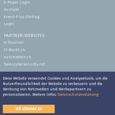
E-Paper Login
Kontakt
Event-Plus-Eintrag
Login
PARTNER-WEBSITES
ICTjournal
IT-Markt.ch
netzmedien.ch
Swisscybersecurity.net
© NETZMEDIEN AG 2026
Diese Website verwendet Cookies und Analysetools, um die
Impressum
Nutzerfreundlichkeit der Website zu verbessern und die
Werbung von Netzmedien und Werbepartnern zu
AGB
personalisieren. Weitere Infos:
Datenschutzerklärung
Nutzungsbestimmungen
Datenschutzerklärung
Ich stimme zu