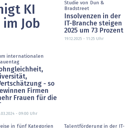
Studie von Dun &
igt KI
heit wird digital
IT for Health
Bradstreet
Insolvenzen in der
chain
Artificial Intelligence
 im Job
IT-Branche steigen
2025 um 73 Prozent
SGVO
Finance 2030
Uhr
19.12.2025 - 11:25
 Managed Services & Co.
Fintech & Insurtech
um internationalen
l Banking
Professional AV & Digital Signage
rauentag
ohngleichheit,
 Dossiers
» alle Specials
iversität,
ertschätzung - so
ewinnen Firmen
ehr Frauen für die
T
Uhr
.03.2024 - 09:00
eise in fünf Kategorien
Talentförderung in der IT-