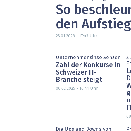
So beschleun
» alle News
Gesund
Block
den Aufstieg
EU-D
Uhr
23.01.2026 - 17:43
XaaS,
Unternehmensinsolvenzen
Z
Digita
F
Zahl der Konkurse in
L
Schweizer IT-
» alle
D
Branche steigt
W
Uhr
06.02.2025 - 16:41
g
m
I
08
Die Ups and Downs von
Pr