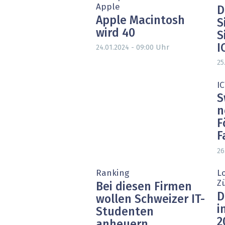
Apple
D
Apple Macintosh
S
wird 40
S
I
Uhr
24.01.2024 - 09:00
25
IC
S
n
F
F
26
Ranking
L
Z
Bei diesen Firmen
D
wollen Schweizer IT-
i
Studenten
2
anheuern