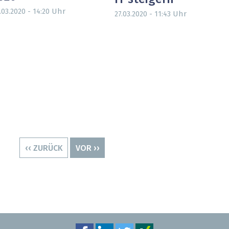
Uhr
.03.2020 - 14:20
Uhr
27.03.2020 - 11:43
VORHERIGE
‹‹ ZURÜCK
NÄCHSTE
VOR ››
SEITE
SEITE