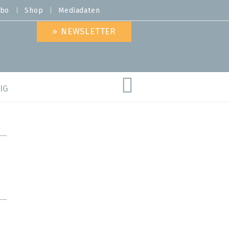
bo
Shop
Mediadaten
» NEWSLETTER
IG
are