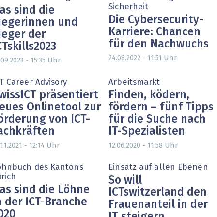
Sicherheit
as sind die
Die Cybersecurity-
iegerinnen und
Karriere: Chancen
ieger der
für den Nachwuchs
CTskills2023
Uhr
24.08.2022 - 11:51
Uhr
.09.2023 - 15:35
T Career Advisory
Arbeitsmarkt
wissICT präsentiert
Finden, ködern,
eues Onlinetool zur
fördern – fünf Tipps
örderung von ICT-
für die Suche nach
achkräften
IT-Spezialisten
Uhr
Uhr
.11.2021 - 12:14
12.06.2020 - 11:58
ohnbuch des Kantons
Einsatz auf allen Ebenen
ürich
So will
as sind die Löhne
ICTswitzerland den
n der ICT-Branche
Frauenanteil in der
020
IT steigern