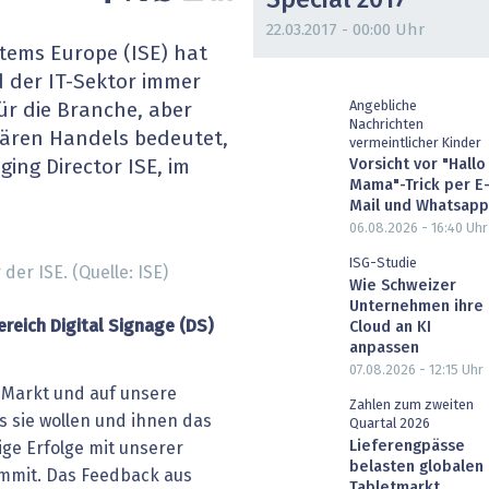
Special 2017
heit wird digital
IT for Health
22.03.2017 - 00:00 Uhr
tems Europe (ISE) hat
chain
Artificial Intelligence
d der IT-Sektor immer
Angebliche
ür die Branche, aber
Nachrichten
SGVO
Finance 2030
ären Handels bedeutet,
vermeintlicher Kinder
Vorsicht vor "Hallo
ing Director ISE, im
 Managed Services & Co.
Fintech & Insurtech
Mama"-Trick per E
Mail und Whatsapp
06.08.2026 - 16:40
Uhr
l Banking
Professional AV & Digital Signage
ISG-Studie
er ISE. (Quelle: ISE)
 Dossiers
» alle Specials
Wie Schweizer
Unternehmen ihre
ereich Digital Signage (DS)
Cloud an KI
anpassen
07.08.2026 - 12:15
Uhr
 Markt und auf unsere
Zahlen zum zweiten
s sie wollen und ihnen das
Quartal 2026
Lieferengpässe
ige Erfolge mit unserer
belasten globalen
ummit. Das Feedback aus
Tabletmarkt