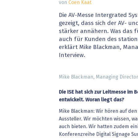
von
Coen Kaat
» alle News
Gesund
Die AV-Messe Intergrated Sys
Block
gezeigt, dass sich der AV- un
stärker annähern. Was das f
EU-D
auch für Kunden des station
erklärt Mike Blackman, Manag
XaaS,
Interview.
Digita
Mike Blackman, Managing Director d
» alle
Die ISE hat sich zur Leitmesse im B
entwickelt. Woran liegt das?
Mike Blackman: Wir hören auf den
Aussteller. Wir möchten wissen, wa
auch bieten. Wir hatten zudem ein
Konferenzreihe Digital Signage S