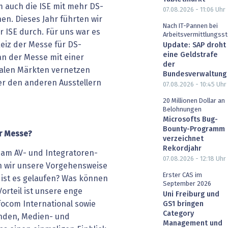
m auch die ISE mit mehr DS-
07.08.2026 - 11:06
Uhr
en. Dieses Jahr führten wir
Nach IT-Pannen bei
 ISE durch. Für uns war es
Arbeitsvermittlungsst
Reiz der Messe für DS-
Update: SAP droht
eine Geldstrafe
 an der Messe mit einer
der
kalen Märkten vernetzen
Bundesverwaltung
r den anderen Ausstellern
07.08.2026 - 10:45
Uhr
20 Millionen Dollar an
Belohnungen
Microsofts Bug-
Bounty-Programm
er Messe?
verzeichnet
Rekordjahr
 am AV- und Integratoren-
07.08.2026 - 12:18
Uhr
n wir unsere Vorgehensweise
Erster CAS im
e ist es gelaufen? Was können
September 2026
orteil ist unsere enge
Uni Freiburg und
ocom International sowie
GS1 bringen
Category
nden, Medien- und
Management und