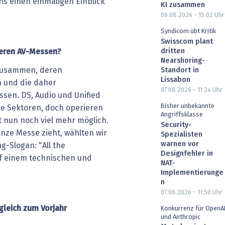
ns einen einmaligen Einblick
KI zusammen
06.08.2026 - 15:02
Uhr
Syndicom übt Kritik
Swisscom plant
dritten
deren AV-Messen?
Nearshoring-
 zusammen, deren
Standort in
Lissabon
 und die daher
07.08.2026 - 11:24
Uhr
en. DS, Audio und Unified
Bisher unbekannte
le Sektoren, doch operieren
Angriffsklasse
st nun noch viel mehr möglich.
Security-
nze Messe zieht, wählten wir
Spezialisten
warnen vor
g-Slogan: "All the
Designfehler in
uf einem technischen und
NAT-
Implementierunge
n
07.08.2026 - 11:50
Uhr
gleich zum Vorjahr
Konkurrenz für OpenA
und Anthropic