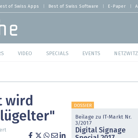
est of Swiss Apps
Best of Swiss Software
E-Paper
A
RS
VIDEO
SPECIALS
EVENTS
NETZWITZ
f Swiss Web
Swiss Digital Ranking
Best of Swiss Web
f Swiss Apps
Datacenter
Best of Swiss Apps
t wird
f Swiss Software
Cybersecurity
Best of Swiss Softw
DOSSIER
lügelter"
/4 Hana
IT for Gov
Beilage zu IT-Markt Nr.
3/2017
Digital Signage
tswelten
Cloud & Managed Services
ert