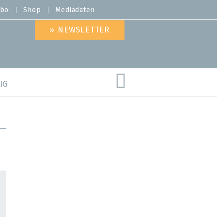
bo
Shop
Mediadaten
» NEWSLETTER
IG
are