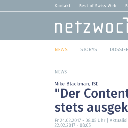
Direkt
Kontakt
Best of Swiss Web
B
HEADER
zum
MENU
Inhalt
MAIN NAVIGATION
NEWS
STORYS
DOSSIE
Live
Best o
NEWS
Wild Card
Best o
Mike Blackman, ISE
"Der Conten
Studien
Best o
stets ausgek
Meinungen
SAP S
Hands-on
Arbei
Fr 24.02.2017 - 08:05
Uhr | Aktualisi
22.02.2017 - 08:05