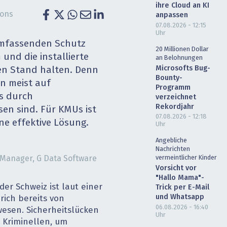
ihre Cloud an KI
heit wird digital
IT for Health
ions
anpassen
07.08.2026 - 12:15
Uhr
chain
Artificial Intelligence
 umfassenden Schutz
20 Millionen Dollar
 und die installierte
an Belohnungen
SGVO
Finance 2030
Microsofts Bug-
n Stand halten. Denn
Bounty-
en meist auf
 Managed Services & Co.
Fintech & Insurtech
Programm
ts durch
verzeichnet
Rekordjahr
l Banking
Professional AV & Digital Signage
sen sind. Für KMUs ist
07.08.2026 - 12:18
e effektive Lösung.
Uhr
 Dossiers
» alle Specials
Angebliche
Nachrichten
s Manager, G Data Software
vermeintlicher Kinder
Vorsicht vor
"Hallo Mama"-
der Schweiz ist laut einer
Trick per E-Mail
und Whatsapp
rich bereits von
06.08.2026 - 16:40
esen. Sicherheitslücken
Uhr
 Kriminellen, um