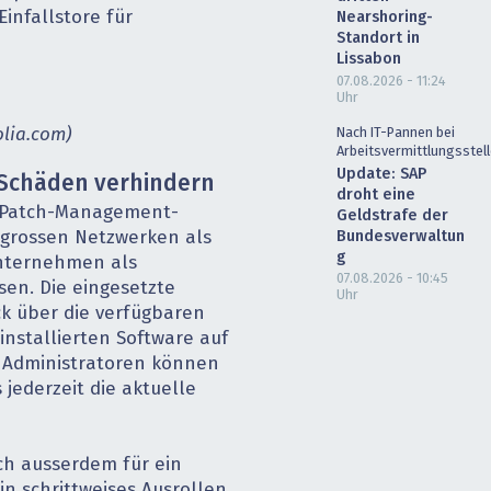
Einfallstore für
Nearshoring-
Standort in
Lissabon
07.08.2026 - 11:24
Uhr
olia.com)
Nach IT-Pannen bei
Arbeitsvermittlungsstel
Update: SAP
Schäden verhindern
droht eine
r Patch-Management-
Geldstrafe der
Bundesverwaltun
 grossen Netzwerken als
g
Unternehmen als
07.08.2026 - 10:45
sen. Die eingesetzte
Uhr
ck über die verfügbaren
nstallierten Software auf
 Administratoren können
s jederzeit die aktuelle
ich ausserdem für ein
n schrittweises Ausrollen