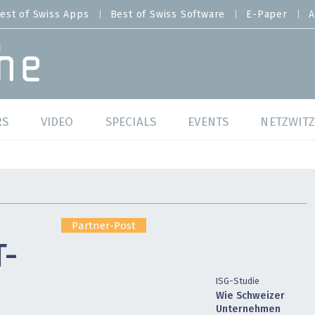
est of Swiss Apps
Best of Swiss Software
E-Paper
A
RS
VIDEO
SPECIALS
EVENTS
NETZWITZ
f Swiss Web
Swiss Digital Ranking
Best of Swiss Web
f Swiss Apps
Datacenter
Best of Swiss Apps
Partner-Post
f Swiss Software
Cybersecurity
Best of Swiss Softw
T-
/4 Hana
IT for Gov
ISG-Studie
Wie Schweizer
tswelten
Cloud & Managed Services
Unternehmen