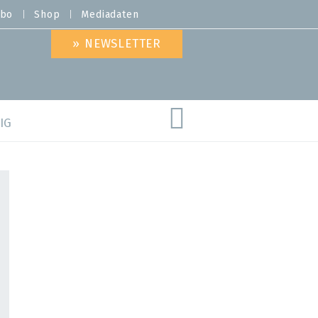
bo
Shop
Mediadaten
» NEWSLETTER
IG
are