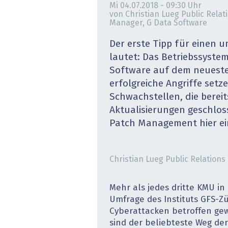
Mi 04.07.2018 - 09:30
Uhr
» alle News
Gesund
von Christian Lueg Public Relat
Manager, G Data Software
Block
Der erste Tipp für einen
lautet: Das Betriebssystem
EU-D
Software auf dem neueste
erfolgreiche Angriffe setz
XaaS,
Schwachstellen, die berei
Digita
Aktualisierungen geschlos
Patch Management hier ein
» alle
Christian Lueg Public Relation
Mehr als jedes dritte KMU in 
Umfrage des Instituts GFS-Zü
Cyberattacken betroffen gew
sind der beliebteste Weg der