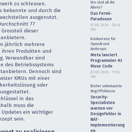
Wo sind all die
werk zu schleusen.
Aliens?
ts bekannte und durch die
Das Fermi-
wachstellen ausgenutzt.
Paradoxon
Durchschnitt 77
07.08.2026 - 10:46
Uhr
 Grossteil dieser
anbietern.
Konkurrenz für
n jährlich mehrere
OpenAI und
Anthropic
n ihren Produkten und
Meta lanciert
ng. Verwundbar sind
Programmier-KI
le des Betriebssystems
Muse Code
ttanbietern. Dennoch sind
07.08.2026 - 11:56
Uhr
weizer KMUs mit einer
cherheitslösung oder
Bisher unbekannte
Angriffsklasse
usgestattet.
Security-
chlüssel in das
Spezialisten
halb muss die
warnen vor
 Updates ein wichtiger
Designfehler in
nzept sein.
NAT-
Implementierung
en