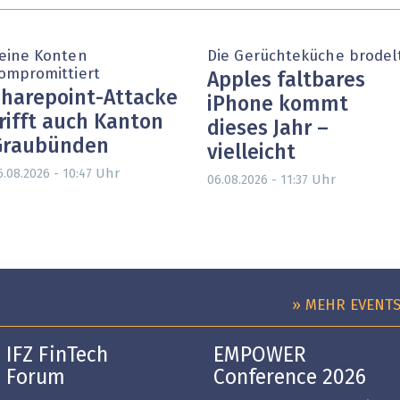
eine Konten
Die Gerüchteküche brodel
ompromittiert
Apples faltbares
harepoint-Attacke
iPhone kommt
rifft auch Kanton
dieses Jahr –
Graubünden
vielleicht
Uhr
6.08.2026 - 10:47
Uhr
06.08.2026 - 11:37
» MEHR EVENT
IFZ FinTech
EMPOWER
Forum
Conference 2026