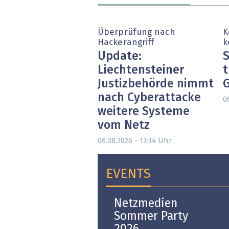
Überprüfung nach
K
Hackerangriff
k
Update:
S
Liechtensteiner
t
Justizbehörde nimmt
nach Cyberattacke
0
weitere Systeme
vom Netz
Uhr
06.08.2026 - 12:14
EVENTS
Open-i 2026 | The
Netzmedien
Swiss Innovation
Sommer Party