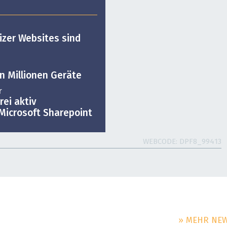
zer Websites sind
n Millionen Geräte
r
rei aktiv
Microsoft Sharepoint
WEBCODE
DPF8_99413
» MEHR NE