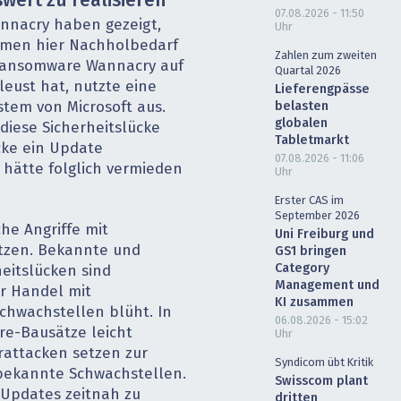
swert zu realisieren
07.08.2026 - 11:50
annacry haben gezeigt,
Uhr
hmen hier Nachholbedarf
Zahlen zum zweiten
 Ransomware Wannacry auf
Quartal 2026
leust hat, nutzte eine
Lieferengpässe
stem von Microsoft aus.
belasten
globalen
iese Sicherheitslücke
Tabletmarkt
cke ein Update
07.08.2026 - 11:06
n hätte folglich vermieden
Uhr
Erster CAS im
September 2026
che Angriffe mit
Uni Freiburg und
zen. Bekannte und
GS1 bringen
Category
eitslücken sind
Management und
r Handel mit
KI zusammen
chwachstellen blüht. In
06.08.2026 - 15:02
re-Bausätze leicht
Uhr
erattacken setzen zur
Syndicom übt Kritik
 bekannte Schwachstellen.
Swisscom plant
 Updates zeitnah zu
dritten